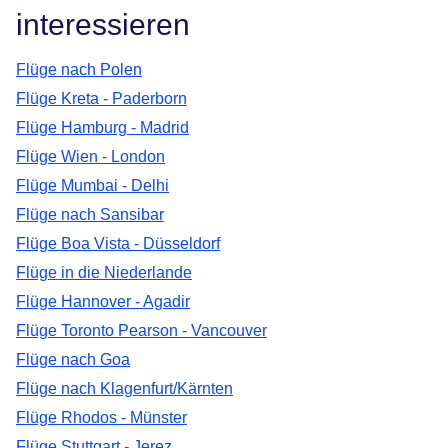
interessieren
Flüge nach Polen
Flüge Kreta - Paderborn
Flüge Hamburg - Madrid
Flüge Wien - London
Flüge Mumbai - Delhi
Flüge nach Sansibar
Flüge Boa Vista - Düsseldorf
Flüge in die Niederlande
Flüge Hannover - Agadir
Flüge Toronto Pearson - Vancouver
Flüge nach Goa
Flüge nach Klagenfurt/Kärnten
Flüge Rhodos - Münster
Flüge Stuttgart - Jerez