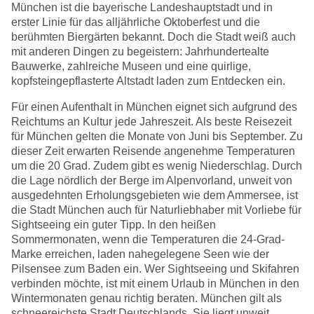
München ist die bayerische Landeshauptstadt und in
erster Linie für das alljährliche Oktoberfest und die
berühmten Biergärten bekannt. Doch die Stadt weiß auch
mit anderen Dingen zu begeistern: Jahrhundertealte
Bauwerke, zahlreiche Museen und eine quirlige,
kopfsteingepflasterte Altstadt laden zum Entdecken ein.
Für einen Aufenthalt in München eignet sich aufgrund des
Reichtums an Kultur jede Jahreszeit. Als beste Reisezeit
für München gelten die Monate von Juni bis September. Zu
dieser Zeit erwarten Reisende angenehme Temperaturen
um die 20 Grad. Zudem gibt es wenig Niederschlag. Durch
die Lage nördlich der Berge im Alpenvorland, unweit von
ausgedehnten Erholungsgebieten wie dem Ammersee, ist
die Stadt München auch für Naturliebhaber mit Vorliebe für
Sightseeing ein guter Tipp. In den heißen
Sommermonaten, wenn die Temperaturen die 24-Grad-
Marke erreichen, laden nahegelegene Seen wie der
Pilsensee zum Baden ein. Wer Sightseeing und Skifahren
verbinden möchte, ist mit einem Urlaub in München in den
Wintermonaten genau richtig beraten. München gilt als
schneereichste Stadt Deutschlands. Sie liegt unweit