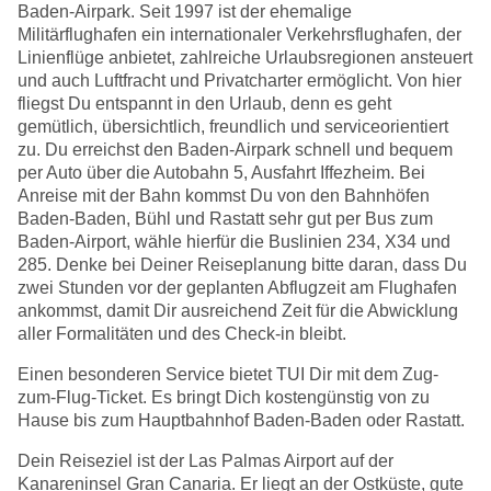
Baden-Airpark. Seit 1997 ist der ehemalige
Militärflughafen ein internationaler Verkehrsflughafen, der
Linienflüge anbietet, zahlreiche Urlaubsregionen ansteuert
und auch Luftfracht und Privatcharter ermöglicht. Von hier
fliegst Du entspannt in den Urlaub, denn es geht
gemütlich, übersichtlich, freundlich und serviceorientiert
zu. Du erreichst den Baden-Airpark schnell und bequem
per Auto über die Autobahn 5, Ausfahrt Iffezheim. Bei
Anreise mit der Bahn kommst Du von den Bahnhöfen
Baden-Baden, Bühl und Rastatt sehr gut per Bus zum
Baden-Airport, wähle hierfür die Buslinien 234, X34 und
285. Denke bei Deiner Reiseplanung bitte daran, dass Du
zwei Stunden vor der geplanten Abflugzeit am Flughafen
ankommst, damit Dir ausreichend Zeit für die Abwicklung
aller Formalitäten und des Check-in bleibt.
Einen besonderen Service bietet TUI Dir mit dem Zug-
zum-Flug-Ticket. Es bringt Dich kostengünstig von zu
Hause bis zum Hauptbahnhof Baden-Baden oder Rastatt.
Dein Reiseziel ist der Las Palmas Airport auf der
Kanareninsel Gran Canaria. Er liegt an der Ostküste, gute