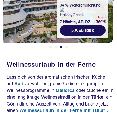
Previous
Wellnessurlaub in der Ferne
Bali
Candi Beach Resort &
Spa
Lass dich von der aromatischen frischen Küche
auf
verwöhnen, genieße die einzigartigen
Bali
94 % Weiterempfehlung
Wellnessprogramme in
oder tauche ein in
Mallorca
eine langjährige Wellnesstradition in
der
ein.
Türkei
1 Nacht, ÜF, DZ
Gönn dir eine Auszeit vom Alltag und buche jetzt
p.P. ab 44 €
einen
Wellnessurlaub in der Ferne mit TUI.at >