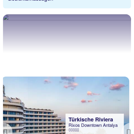
Türkische Riviera
Rixos Premium Tekirova
94 % Weiterempfehlung
statt
7 Nächte, AP, DZ
1035 €
p.P. ab 863 €