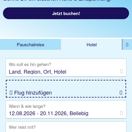
Jetzt buchen!
Pauschalreise
Hotel
%DEALS
Flug
Ferienwohnung
Mietwagen
Wo soll es hin gehen?
Rundreise
Kreuzfahrt
Ausflüge
Gruppenreise
Camper
Privattransfer
Flug hinzufügen
Wann & wie lange?
12.08.2026 - 20.11.2026, Beliebig
Wer reist mit?