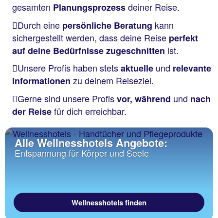
gesamten
deiner Reise.
Planungsprozess
Durch eine
kann
persönliche Beratung
sichergestellt werden, dass deine Reise
perfekt
ist.
auf deine Bedürfnisse zugeschnitten
Unsere Profis haben stets
und
aktuelle
relevante
zu deinem Reiseziel.
Informationen
Gerne sind unsere Profis
und
vor, während
nach
für dich erreichbar.
der Reise
Alle Wellnesshotels Angebote:
Entspannung für Körper und Seele
Wellnesshotels finden