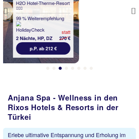
EurothermenResort Das
Paradiso
Previous
93 % Weiterempfehlung
statt
2 Nächte, HP, DZ
522 €
p.P. ab 460 €
Anjana Spa - Wellness in den
Rixos Hotels & Resorts in der
Türkei
Erlebe ultimative Entspannung und Erholung im