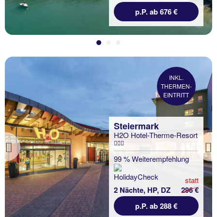
p.P. ab 676 €
INKL.
THERMEN-
EINTRITT
Steiermark
H2O Hotel-Therme-Resort
Previous
99 % Weiterempfehlung
statt
2 Nächte, HP, DZ
296 €
p.P. ab 288 €