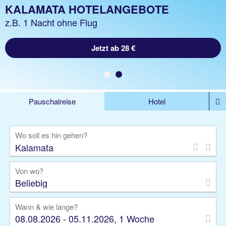
KALAMATA URLAUB
KALAMATA HOTELANGEBOTE
z.B. 1 Woche Hotel inkl. Flug
z.B. 1 Nacht ohne Flug
Jetzt ab 365 €
Jetzt ab 28 €
Pauschalreise
Hotel
%DEALS
Flug
Ferienwohnung
Mietwagen
Wo soll es hin gehen?
Rundreise
Kreuzfahrt
Ausflüge
Gruppenreise
Camper
Privattransfer
Von wo?
Beliebig
Wann & wie lange?
08.08.2026 - 05.11.2026, 1 Woche