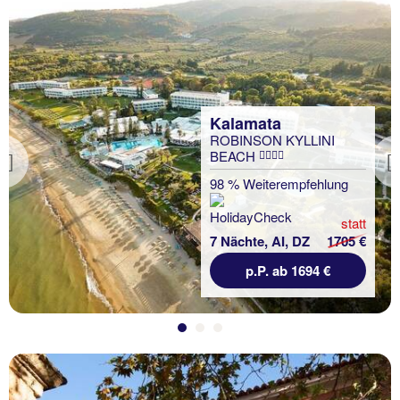
Kalamata
ROBINSON KYLLINI
BEACH
Previous
98 % Weiterempfehlung
statt
7 Nächte, AI, DZ
1705 €
p.P. ab 1694 €