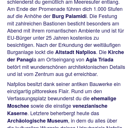
schlenderst du gemütlich am Meeresufer entlang.
Am Ende der Promenade führen dich 1.000 Stufen
auf die Anhöhe der
. Die Festung
Burg Palamidi
mit zahlreichen Bastionen besticht besonders am
Abend mit ihrem romantischen Ambiente und ist für
EU-Bürger unter 25 Jahren kostenlos zu
besichtigen. Nach der Erkundung der weitläufigen
Burganlage lockt die
. Die
Altstadt Nafplios
Kirche
a am Ortseingang von
der Panagi
Agia Triada
betört mit wunderschönen architektonischen Details
und ist vom Zentrum aus gut erreichbar.
Nafplios besitzt dank seiner antiken Bauwerke ein
einzigartig pittoreskes Flair. Rund um den
Verfassungsplatz bewunderst du die
ehemalige
sowie die einstige
Moschee
venezianische
. Letztere beherbergt heute das
Kaserne
, in dem du alles über
Archäologische Museum
die kulturellen Wurzeln deines Urlaubsziels Nafplio