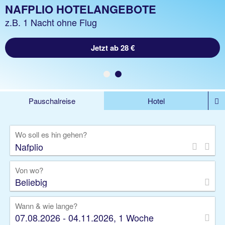
NAFPLIO URLAUB
NAFPLIO HOTELANGEBOTE
z.B. 1 Woche Hotel inkl. Flug
z.B. 1 Nacht ohne Flug
Jetzt ab 365 €
Jetzt ab 28 €
Pauschalreise
Hotel
%DEALS
Flug
Ferienwohnung
Mietwagen
Wo soll es hin gehen?
Rundreise
Kreuzfahrt
Ausflüge
Gruppenreise
Camper
Privattransfer
Von wo?
Beliebig
Wann & wie lange?
07.08.2026 - 04.11.2026, 1 Woche