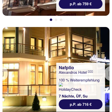
p.P. ab 759 €
Nafplio
Alexandros Hotel
Previous
100 % Weiterempfehlung
7 Nächte, ÜF, Su
p.P. ab 716 €