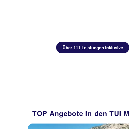
Über 111 Leistungen inklusive
rum
Bodrum
lung
TOP Angebote in den TUI M
 €