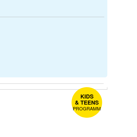
KIDS
& TEENS
PROGRAMM