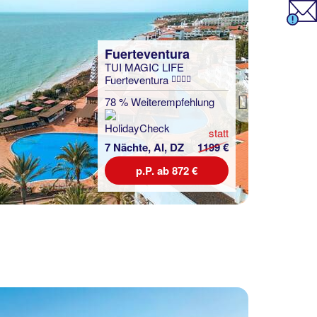
Fuerteventura
TUI MAGIC LIFE
Fuerteventura
78 % Weiterempfehlung
Next
statt
7 Nächte, AI, DZ
1199 €
p.P. ab 872 €