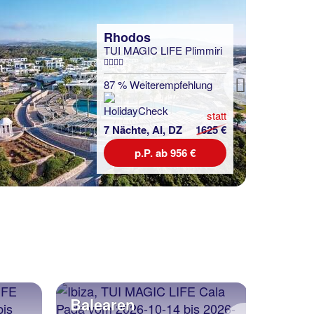
Rhodos
TUI MAGIC LIFE Plimmiri
87 % Weiterempfehlung
Next
statt
7 Nächte, AI, DZ
1625 €
p.P. ab 956 €
Balearen
Tune