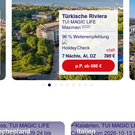
Türkische Riviera
TUI MAGIC LIFE
Masmavi
96 % Weiterempfehlung
statt
7 Nächte, AI, DZ
793 €
p.P. ab 686 €
echenland
Italien