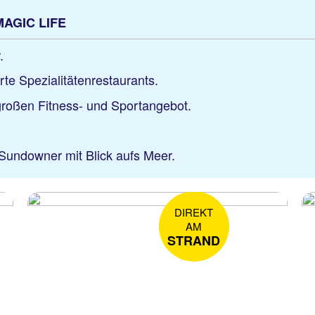
 MAGIC LIFE
.
rte Spezialitätenrestaurants.
großen Fitness- und Sportangebot.
undowner mit Blick aufs Meer.
DIREKT
AM
STRAND