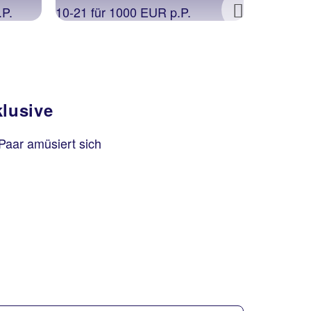
Next
klusive