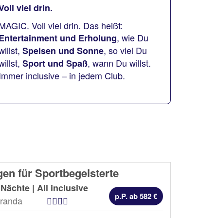
Voll viel drin.
MAGIC. Voll viel drin. Das heißt:
, wie Du
Entertainment und Erholung
willst,
, so viel Du
Speisen und Sonne
willst,
, wann Du willst.
Sport und Spaß
Immer inclusive – in jedem Club.
en für Sportbegeisterte
 Nächte |
All inclusive
p.P. ab 582 €
Hotel Kategorien
randa