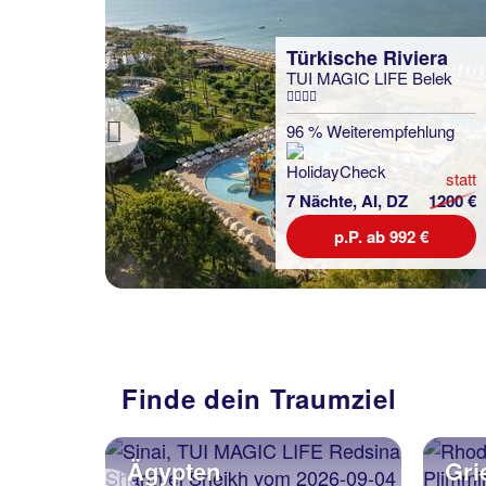
era
Türkische Riviera
TUI MAGIC LIFE Belek
lung
96 % Weiterempfehlung
Previous
statt
statt
745 €
7 Nächte, AI, DZ
1200 €
€
p.P. ab 992 €
Finde dein Traumziel
Ägypten
Gri