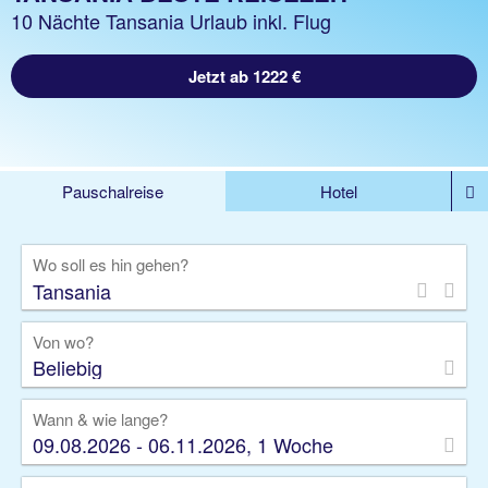
10 Nächte Tansania Urlaub inkl. Flug
Jetzt ab 1222 €
Pauschalreise
Hotel
%DEALS
Flug
Ferienwohnung
Mietwagen
Wo soll es hin gehen?
Rundreise
Kreuzfahrt
Ausflüge
Gruppenreise
Camper
Privattransfer
Von wo?
Beliebig
Wann & wie lange?
09.08.2026 - 06.11.2026, 1 Woche