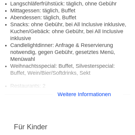
Langschläferfrühstück: täglich, ohne Gebühr
Mittagessen: täglich, Buffet
Abendessen: täglich, Buffet
Snacks: ohne Gebühr, bei All Inclusive inklusive,
Kuchen/Gebäck: ohne Gebühr, bei All Inclusive
inklusive
Candlelightdinner: Anfrage & Reservierung
notwendig, gegen Gebühr, gesetztes Menü,
Menüwahl
Weihnachtsspecial: Buffet, Silvesterspecial:
Buffet, Wein/Bier/Softdrinks, Sekt
Restaurants: 2
Hauptrestaurant „Spices“: Küche: asiatisch,
Weitere Informationen
französisch, international, indisch, italienisch,
landestypisch, mediterran, orientalisch, regional,
vietnamesisch, Fisch/Meeresfrüchte, Grillgerichte,
Sushi, Babynahrung: ohne Gebühr, Anfrage &
Für Kinder
Reservierung notwendig, Diätküche: ohne
Gebühr, Anfrage notwendig, Reservierung nicht