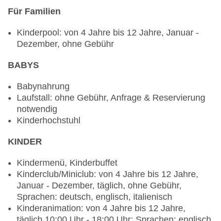
notwendig, glutenfreie Gerichte: ohne Gebühr,
Für Familien
Anfrage & Reservierung notwendig, Kinderbuffet,
Kinderpool: von 4 Jahre bis 12 Jahre, Januar -
Kindermenü, koschere Gerichte: ohne Gebühr,
Dezember, ohne Gebühr
Anfrage & Reservierung notwendig, lactosefreie
Gerichte: ohne Gebühr, Anfrage & Reservierung
BABYS
notwendig, leichte Gerichte: ohne Gebühr,
Anfrage notwendig, Reservierung nicht
Babynahrung
notwendig, saisonale Gerichte: ohne Gebühr,
Laufstall: ohne Gebühr, Anfrage & Reservierung
Anfrage & Reservierung nicht notwendig,
notwendig
vegetarische Gerichte: ohne Gebühr, Anfrage &
Kinderhochstuhl
Reservierung notwendig, vegane Gerichte: ohne
Gebühr, Anfrage & Reservierung notwendig,
KINDER
Buffet, à la carte, gesetztes Menü, Showcooking,
Afternoon Tea, Anfrage & Reservierung nicht
Kindermenü, Kinderbuffet
notwendig, ohne Gebühr, Januar - Dezember,
Kinderclub/Miniclub: von 4 Jahre bis 12 Jahre,
täglich 07:00 Uhr - 10:00 Uhr, 12:30 Uhr - 14:30
Januar - Dezember, täglich, ohne Gebühr,
Uhr und 19:00 Uhr - 21:30 Uhr, mit Terrasse, am
Sprachen: deutsch, englisch, italienisch
Strand, am Pool, Kinderhochstuhl, angemessene
Kinderanimation: von 4 Jahre bis 12 Jahre,
Kleidung erwünscht
täglich 10:00 Uhr - 18:00 Uhr: Sprachen: englisch