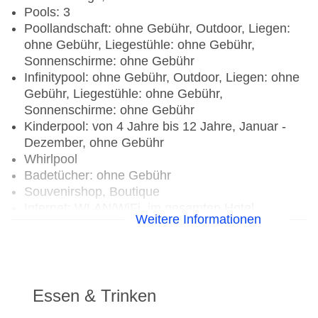
Pools: 3
Poollandschaft: ohne Gebühr, Outdoor, Liegen:
ohne Gebühr, Liegestühle: ohne Gebühr,
Sonnenschirme: ohne Gebühr
Infinitypool: ohne Gebühr, Outdoor, Liegen: ohne
Gebühr, Liegestühle: ohne Gebühr,
Sonnenschirme: ohne Gebühr
Kinderpool: von 4 Jahre bis 12 Jahre, Januar -
Dezember, ohne Gebühr
Whirlpool
Badetücher: ohne Gebühr
Souvenirshop, Boutique
Internet: WLAN/WiFi, im gesamten Hotel
Weitere Informationen
(Anlage): ohne Gebühr
Wäscheservice: gegen Gebühr
Gepäckservice
Zahlungsarten: TUI Card / VISA, MasterCard
Haustiere nicht erlaubt
Essen & Trinken
Parkmöglichkeiten: Parkplatz (nach