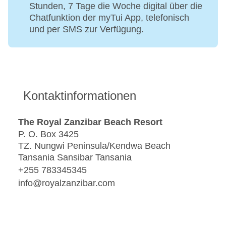
Stunden, 7 Tage die Woche digital über die
Chatfunktion der myTui App, telefonisch
und per SMS zur Verfügung.
Kontaktinformationen
The Royal Zanzibar Beach Resort
P. O. Box 3425
TZ. Nungwi Peninsula/Kendwa Beach
Tansania Sansibar Tansania
+255 783345345
info@royalzanzibar.com