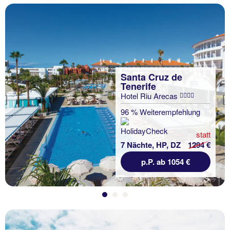
Santa Cruz de
Tenerife
Hotel Riu Arecas
Previous
96 % Weiterempfehlung
statt
7 Nächte, HP, DZ
1294 €
p.P. ab 1054 €