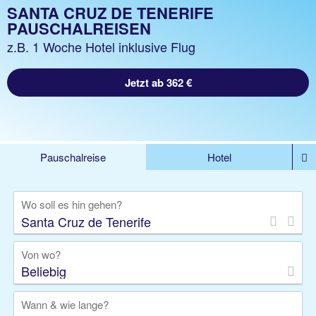
SANTA CRUZ DE TENERIFE
PAUSCHALREISEN
z.B. 1 Woche Hotel inklusive Flug
Jetzt ab 362 €
Pauschalreise
Hotel
%DEALS
Flug
Ferienwohnung
Mietwagen
Wo soll es hin gehen?
Rundreise
Kreuzfahrt
Ausflüge
Gruppenreise
Camper
Privattransfer
Von wo?
Beliebig
Wann & wie lange?