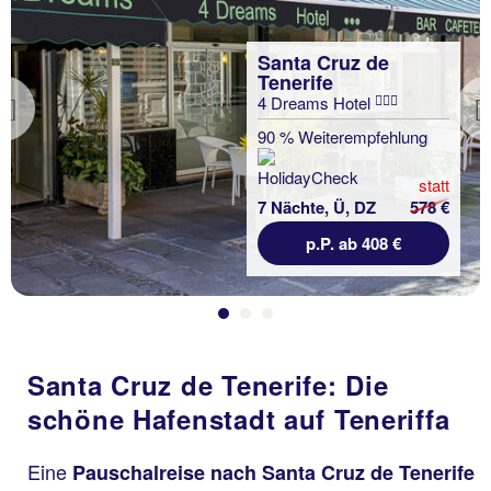
Santa Cruz de
Tenerife
4 Dreams Hotel
Previous
90 % Weiterempfehlung
statt
7 Nächte, Ü, DZ
578 €
p.P. ab 408 €
Santa Cruz de Tenerife: Die
schöne Hafenstadt auf Teneriffa
Eine
Pauschalreise nach Santa Cruz de Tenerife