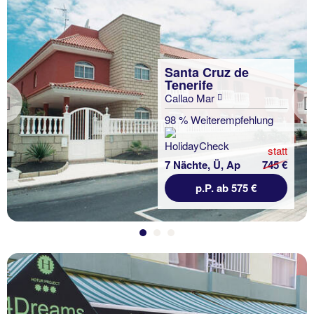
Santa Cruz de
Tenerife
Callao Mar
Previous
98 % Weiterempfehlung
statt
7 Nächte, Ü, Ap
745 €
p.P. ab 575 €