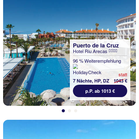
Puerto de la Cruz
Hotel Riu Arecas
Previous
96 % Weiterempfehlung
statt
7 Nächte, HP, DZ
1043 €
p.P. ab 1013 €