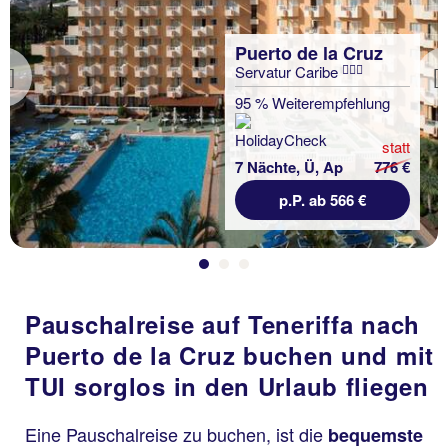
Puerto de la Cruz
Servatur Caribe
Previous
95 % Weiterempfehlung
statt
7 Nächte, Ü, Ap
776 €
p.P. ab 566 €
Pauschalreise auf Teneriffa nach
Puerto de la Cruz buchen und mit
TUI sorglos in den Urlaub fliegen
Eine Pauschalreise zu buchen, ist die
bequemste