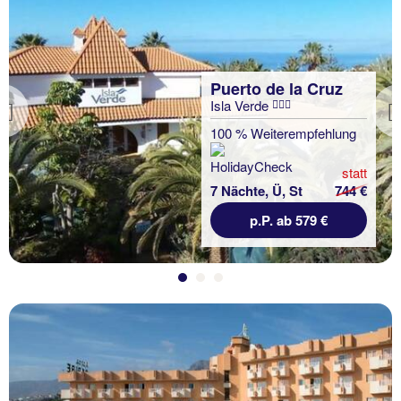
Puerto de la Cruz
Isla Verde
Previous
100 % Weiterempfehlung
statt
7 Nächte, Ü, St
744 €
p.P. ab 579 €