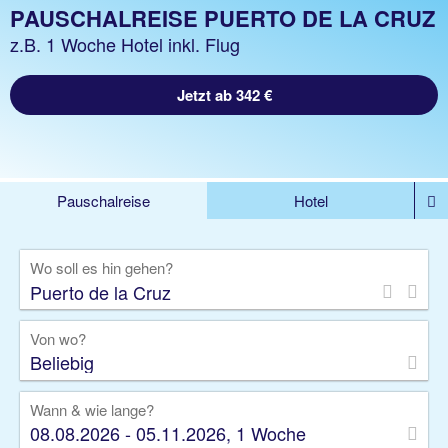
PAUSCHALREISE PUERTO DE LA CRUZ
z.B. 1 Woche Hotel inkl. Flug
Jetzt ab 342 €
Pauschalreise
Hotel
%DEALS
Flug
Ferienwohnung
Mietwagen
Wo soll es hin gehen?
Rundreise
Kreuzfahrt
Ausflüge
Gruppenreise
Camper
Privattransfer
Von wo?
Beliebig
Wann & wie lange?
08.08.2026 - 05.11.2026, 1 Woche