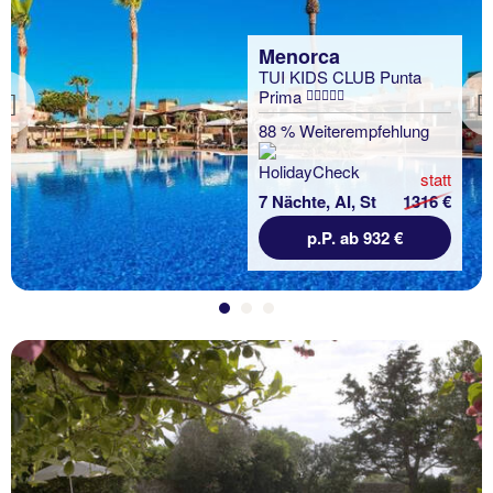
Menorca
TUI KIDS CLUB Punta
Prima
Previous
88 % Weiterempfehlung
statt
7 Nächte, AI, St
1316 €
p.P. ab 932 €