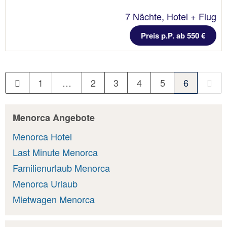
7 Nächte, Hotel + Flug
Preis p.P. ab 550 €
1
…
2
3
4
5
6
Menorca Angebote
Menorca Hotel
Last Minute Menorca
Familienurlaub Menorca
Menorca Urlaub
Mietwagen Menorca