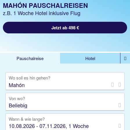
MAHÓN PAUSCHALREISEN
z.B. 1 Woche Hotel inklusive Flug
Jetzt ab 498 €
Pauschalreise
Hotel
%DEALS
Flug
Ferienwohnung
Mietwagen
Wo soll es hin gehen?
Rundreise
Kreuzfahrt
Ausflüge
Gruppenreise
Camper
Privattransfer
Von wo?
Beliebig
Wann & wie lange?
10.08.2026 - 07.11.2026, 1 Woche