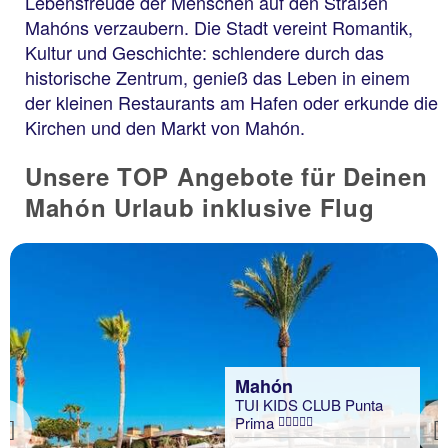
Lebensfreude der Menschen auf den Straßen
Mahóns verzaubern. Die Stadt vereint Romantik,
Kultur und Geschichte: schlendere durch das
historische Zentrum, genieß das Leben in einem
der kleinen Restaurants am Hafen oder erkunde die
Kirchen und den Markt von Mahón.
Unsere TOP Angebote für Deinen
Mahón Urlaub inklusive Flug
Mahón
TUI KIDS CLUB Punta
Prima
Previous