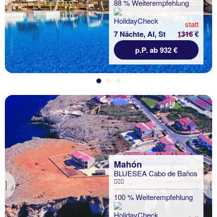
88 % Weiterempfehlung
statt
7 Nächte, AI, St
1316 €
p.P. ab 932 €
Mahón
BLUESEA Cabo de Baños
Previous
100 % Weiterempfehlung