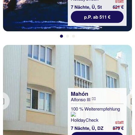
statt
7 Nächte, Ü, St
621 €
p.P. ab 511 €
Mahón
Alfonso III
Previous
100 % Weiterempfehlung
statt
7 Nächte, Ü, DZ
879 €