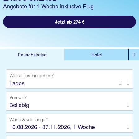
Angebote für 1 Woche inklusive Flug
Jetzt ab 274 €
Pauschalreise
Hotel
%DEALS
Flug
Ferienwohnung
Mietwagen
Wo soll es hin gehen?
Rundreise
Kreuzfahrt
Ausflüge
Gruppenreise
Camper
Privattransfer
Von wo?
Beliebig
Wann & wie lange?
10.08.2026 - 07.11.2026, 1 Woche