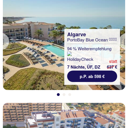
Algarve
PortoBay Blue Ocean
Previous
94 % Weiterempfehlung
statt
7 Nächte, ÜF, DZ
637 €
p.P. ab 598 €