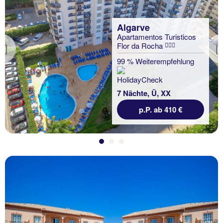
Algarve
Apartamentos Turisticos
Flor da Rocha
Previous
99 % Weiterempfehlung
7 Nächte, Ü, XX
p.P. ab 410 €