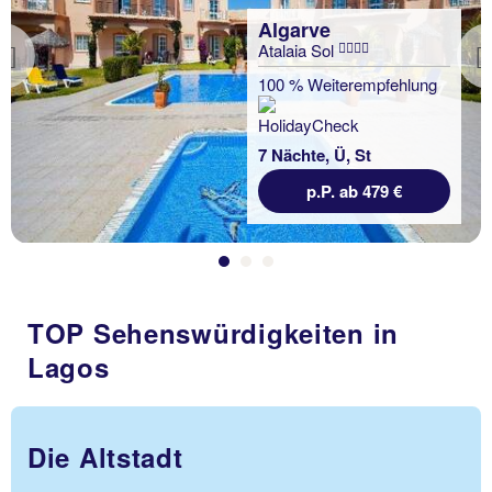
Algarve
Atalaia Sol
Previous
100 % Weiterempfehlung
7 Nächte, Ü, St
p.P. ab 479 €
TOP Sehenswürdigkeiten in
Lagos
Die Altstadt