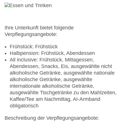
Verfügbarkeit), unbewacht: pro Tag ca. 8.50 EUR,
Garage: ca. 8.50 EUR, Stellplätze, nicht
überdacht: ca. 8.50 EUR
Tagungseinrichtungen: Konferenzräume: 1,
klimatisierte Tagungsräume, Tageslicht,
Ihre Unterkunft bietet folgende
Tagungsequipment: gegen Gebühr, Coffee
Verpflegungsangebote:
Breaks: gegen Gebühr
Gebäudeanzahl: 1, Etagen: 6, Zimmer: 220
Frühstück: Frühstück
Landeskategorie: 5 Sterne
Halbpension: Frühstück, Abendessen
All inclusive: Frühstück, Mittagessen,
Abendessen, Snacks, Eis, ausgewählte nicht
alkoholische Getränke, ausgewählte nationale
alkoholische Getränke, ausgewählte
internationale alkoholische Getränke,
ausgewählte Tischgetränke zu den Mahlzeiten,
Kaffee/Tee am Nachmittag, AI-Armband
obligatorisch
Beschreibung der Verpflegungsangebote: