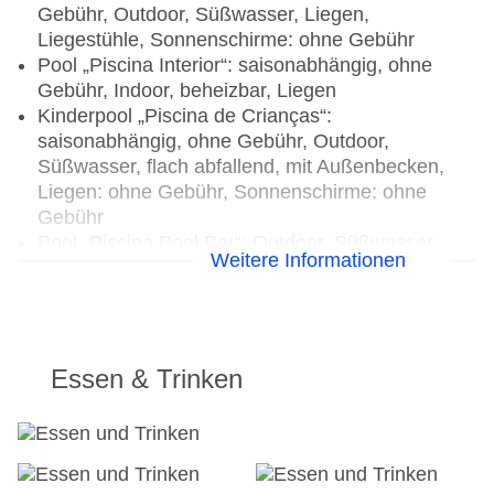
Gebühr, Outdoor, Süßwasser, Liegen,
Liegestühle, Sonnenschirme: ohne Gebühr
Pool „Piscina Interior“: saisonabhängig, ohne
Gebühr, Indoor, beheizbar, Liegen
Kinderpool „Piscina de Crianças“:
saisonabhängig, ohne Gebühr, Outdoor,
Süßwasser, flach abfallend, mit Außenbecken,
Liegen: ohne Gebühr, Sonnenschirme: ohne
Gebühr
Pool „Piscina Pool Bar“: Outdoor, Süßwasser,
Weitere Informationen
Liegestühle, Sonnenschirme: ohne Gebühr
Badetücher
Internet: WLAN/WiFi, im gesamten Hotel
(Anlage): ohne Gebühr
Wäscheservice: gegen Gebühr
Essen & Trinken
Zahlungsarten: TUI Card / VISA, MasterCard,
American Express, EC Karte/Maestro
Haustiere nicht erlaubt
Parkmöglichkeiten: Parkplatz (nach