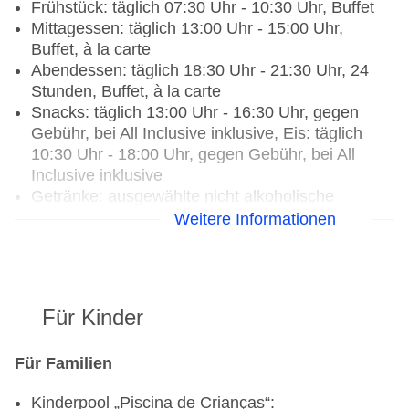
Frühstück: täglich 07:30 Uhr - 10:30 Uhr, Buffet
Mittagessen: täglich 13:00 Uhr - 15:00 Uhr,
Buffet, à la carte
Abendessen: täglich 18:30 Uhr - 21:30 Uhr, 24
Stunden, Buffet, à la carte
Snacks: täglich 13:00 Uhr - 16:30 Uhr, gegen
Gebühr, bei All Inclusive inklusive, Eis: täglich
10:30 Uhr - 18:00 Uhr, gegen Gebühr, bei All
Inclusive inklusive
Getränke: ausgewählte nicht alkoholische
Getränke: gegen Gebühr, bei All Inclusive
Weitere Informationen
inklusive, ausgewählte nationale alkoholische
Getränke: gegen Gebühr, bei All Inclusive
inklusive, ausgewählte internationale alkoholische
Getränke: gegen Gebühr, bei All Inclusive
Für Kinder
inklusive, ausgewählte Tischgetränke zu den
Mahlzeiten: gegen Gebühr, bei All Inclusive
Für Familien
inklusive, Kaffee/Tee am Nachmittag: gegen
Gebühr, bei All Inclusive inklusive
Kinderpool „Piscina de Crianças“: