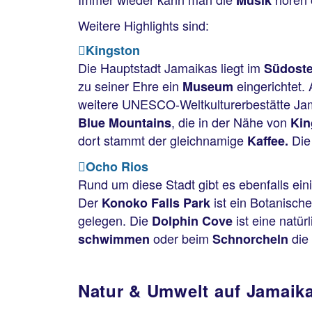
Musik
Weitere Highlights sind:
Kingston
Die Hauptstadt Jamaikas liegt im
Südost
zu seiner Ehre ein
eingerichtet.
Museum
weitere UNESCO-Weltkulturerbestätte Jama
, die in der Nähe von
Blue Mountains
Ki
dort stammt der gleichnamige
Die
Kaffee.
Ocho Rios
Rund um diese Stadt gibt es ebenfalls ein
Der
ist ein Botanisch
Konoko Falls Park
gelegen. Die
ist eine natür
Dolphin Cove
oder beim
die
schwimmen
Schnorcheln
Natur & Umwelt auf Jamaik