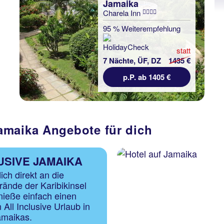
Jamaika
Charela Inn
95 % Weiterempfehlung
statt
7 Nächte, ÜF, DZ
1435 €
p.P. ab 1405 €
amaika Angebote für dich
USIVE JAMAIKA
ich direkt an die
rände der Karibikinsel
ieße einfach einen
All Inclusive Urlaub in
amaikas.