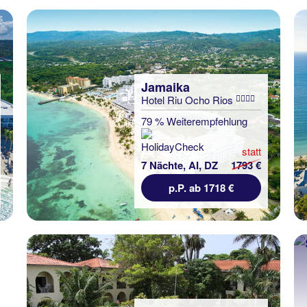
Jamaika
Hotel Riu Ocho Rios
79 % Weiterempfehlung
statt
7 Nächte, AI, DZ
1793 €
p.P. ab 1718 €