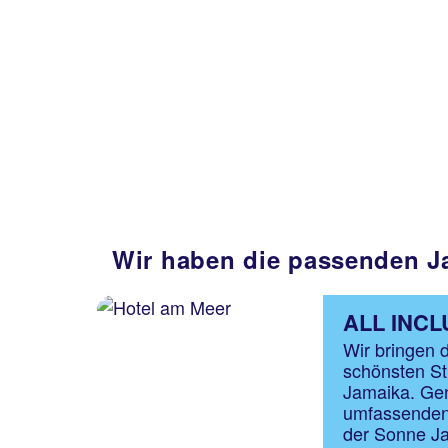
Wir haben die passenden J
ALL INCL
Wir bringen d
schönsten St
Jamaika. Gen
umfassenden 
der Sonne J