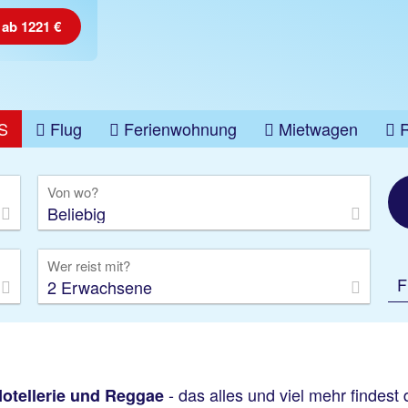
 ab 1221 €
S
Flug
Ferienwohnung
Mietwagen
üge
Gruppenreise
Camper
Privattransfer
Von wo?
Beliebig
Wer reist mit?
F
2 Erwachsene
- das alles und viel mehr findest
Hotellerie und Reggae