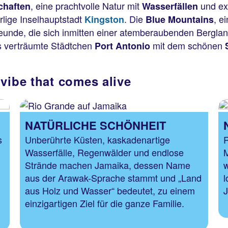
, eine prachtvolle Natur mit
und ex
chaften
Wasserfällen
rlige Inselhauptstadt
. Die
, e
Kingston
Blue Mountains
eunde, die sich inmitten einer atemberaubenden Bergla
s verträumte Städtchen
mit dem schönen
Port Antonio
vibe that comes alive
NATÜRLICHE SCHÖNHEIT
s
Unberührte Küsten, kaskadenartige
R
Wasserfälle, Regenwälder und endlose
M
Strände machen Jamaika, dessen Name
aus der Arawak-Sprache stammt und „Land
l
aus Holz und Wasser“ bedeutet, zu einem
J
einzigartigen Ziel für die ganze Familie.