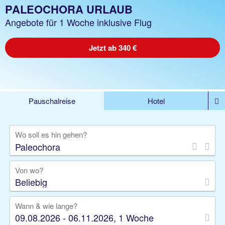
PALEOCHORA URLAUB
Angebote für 1 Woche inklusive Flug
Jetzt ab 340 €
Pauschalreise
Hotel
%DEALS
Flug
Ferienwohnung
Mietwagen
Wo soll es hin gehen?
Rundreise
Kreuzfahrt
Ausflüge
Gruppenreise
Camper
Privattransfer
Von wo?
Beliebig
Wann & wie lange?
09.08.2026 - 06.11.2026, 1 Woche