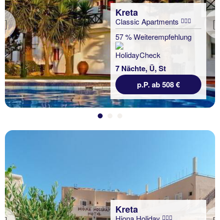
Kreta
Classic Apartments
Previous
57 % Weiterempfehlung
7 Nächte, Ü, St
p.P. ab 508 €
Kreta
Hiona Holiday