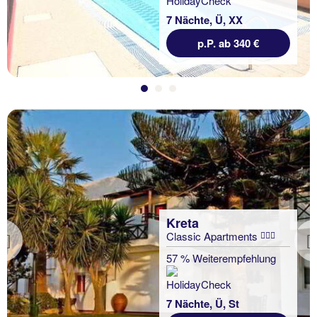
7 Nächte, Ü, XX
p.P. ab 340 €
Kreta
Classic Apartments
Previous
57 % Weiterempfehlung
7 Nächte, Ü, St