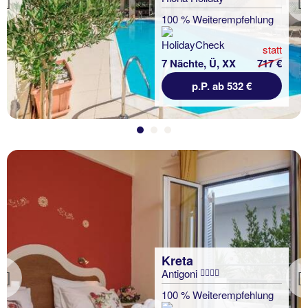
Previous
100 % Weiterempfehlung
statt
7 Nächte, Ü, XX
717 €
p.P. ab 532 €
Kreta
Antigoni
Previous
100 % Weiterempfehlung