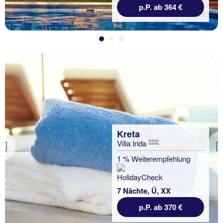
p.P. ab 364 €
Kreta
Villa Irida
Previous
1 % Weiterempfehlung
7 Nächte, Ü, XX
p.P. ab 370 €