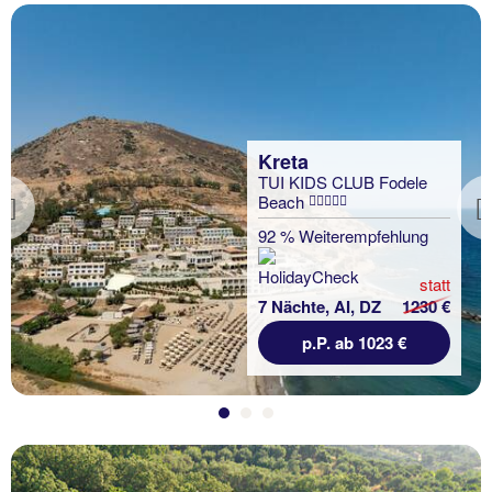
Kreta
TUI KIDS CLUB Fodele
Beach
Previous
92 % Weiterempfehlung
statt
7 Nächte, AI, DZ
1230 €
p.P. ab 1023 €