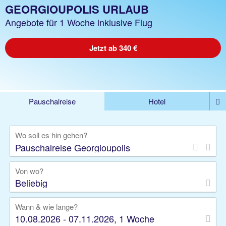
GEORGIOUPOLIS URLAUB
Angebote für 1 Woche inklusive Flug
Jetzt ab 340 €
Pauschalreise
Hotel
%DEALS
Flug
Ferienwohnung
Mietwagen
Wo soll es hin gehen?
Rundreise
Kreuzfahrt
Ausflüge
Gruppenreise
Camper
Privattransfer
Von wo?
Beliebig
Wann & wie lange?
10.08.2026 - 07.11.2026, 1 Woche