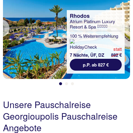
Rhodos
Atrium Platinum Luxury
Resort & Spa
Previous
100 % Weiterempfehlung
statt
7 Nächte, ÜF, DZ
882 €
p.P. ab 827 €
Unsere Pauschalreise
Georgioupolis Pauschalreise
Angebote