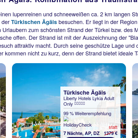
einen lupenreinen und schneeweißen ca. 2 km langen Stra
 der
besuchen. Er liegt in der Regio
Türkischen Ägäis
 Urlaubern zum schönsten Strand der Türkei bzw. des M
sche offen. Der Strand
ist mit der Auszeichnung der "Bl
esuch attraktiv macht. Durch seine geschütze Lage und 
r kommen nicht zu kurz, denn der Strand bietet ideale
Türkische Ägäis
Liberty Hotels Lykia Adult
Only
99 % Weiterempfehlung
statt
7 Nächte, AP, DZ
1379 €