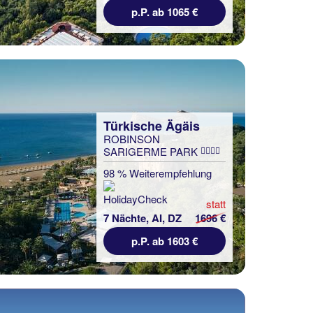
p.P. ab 1065 €
Türkische Ägäis
ROBINSON
SARIGERME PARK
98 % Weiterempfehlung
statt
7 Nächte, AI, DZ
1696 €
p.P. ab 1603 €