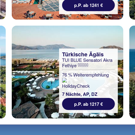
p.P. ab 1241 €
Türkische Ägäis
TUI BLUE Sensatori Akra
Fethiye
76 % Weiterempfehlung
7 Nächte, AP, DZ
p.P. ab 1217 €