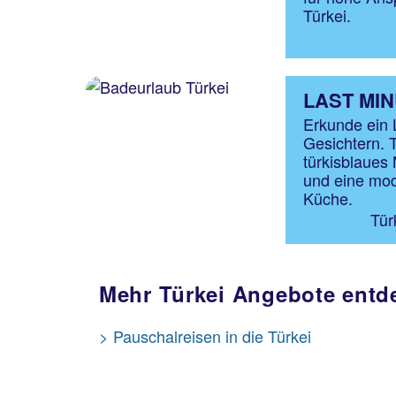
Türkei.
LAST MIN
Erkunde ein 
Gesichtern. T
türkisblaues
und eine mod
Küche.
Tür
Mehr Türkei Angebote entd
> Pauschalreisen in die Türkei