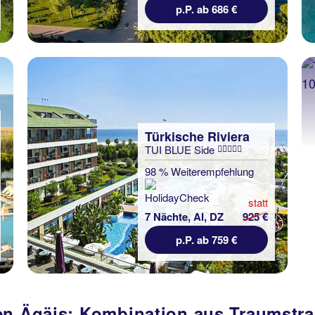
p.P. ab 686 €
Türkische Riviera
TUI BLUE Side
98 % Weiterempfehlung
statt
7 Nächte, AI, DZ
925 €
p.P. ab 759 €
hen Ägäis: Kombination aus Traumstr