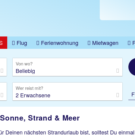
S
Flug
Ferienwohnung
Mietwagen
üge
Gruppenreise
Camper
Privattransfer
Von wo?
Beliebig
Wer reist mit?
F
2 Erwachsene
: Sonne, Strand & Meer
r Deinen nächsten Strandurlaub bist, solltest Du einma