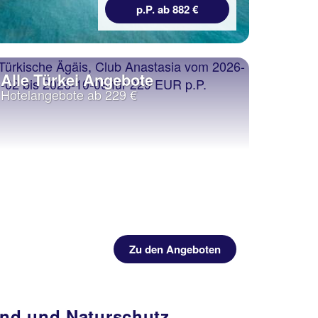
p.P. ab 882 €
Alle Türkei Angebote
Hotelangebote ab 229 €
Zu den Angeboten
and und Naturschutz