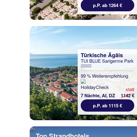
p.P. ab 1264 €
Türkische Ägäis
TUI BLUE Sarigerme Park
99 % Weiterempfehlung
statt
7 Nächte, AI, DZ
1142 €
p.P. ab 1115 €
Top Strandhotels