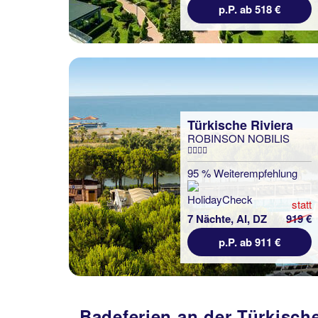
p.P. ab 518 €
Türkische Riviera
ROBINSON NOBILIS
95 % Weiterempfehlung
statt
7 Nächte, AI, DZ
919 €
p.P. ab 911 €
Badeferien an der Türkisc