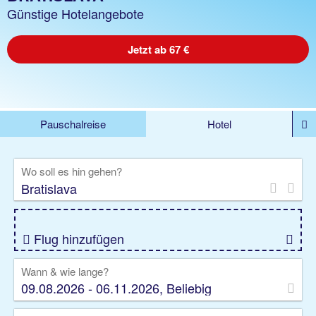
Günstige Hotelangebote
Jetzt ab 67 €
Pauschalreise
Hotel
%DEALS
Flug
Ferienwohnung
Mietwagen
Wo soll es hin gehen?
Rundreise
Kreuzfahrt
Ausflüge
Gruppenreise
Camper
Privattransfer
Flug hinzufügen
Wann & wie lange?
09.08.2026 - 06.11.2026, Beliebig