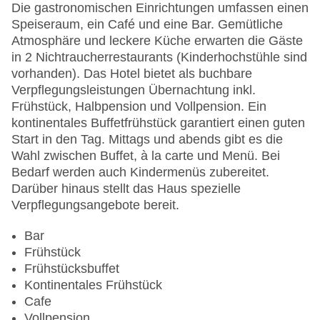
Hoteleröffnung: 1989
Die gastronomischen Einrichtungen umfassen einen
Hotelsafe
Speiseraum, ein Café und eine Bar. Gemütliche
WLAN/WiFi im Hotel
Atmosphäre und leckere Küche erwarten die Gäste
Letzte umfassende Renovierung: 2005
in 2 Nichtraucherrestaurants (Kinderhochstühle sind
Lift
vorhanden). Das Hotel bietet als buchbare
Anzahl der Konferenzräume: 1
Verpflegungsleistungen Übernachtung inkl.
Anzahl der Aufzüge: 5
Frühstück, Halbpension und Vollpension. Ein
Haustiere: gegen Gebühr
kontinentales Buffetfrühstück garantiert einen guten
Haustiere auf Anfrage: gegen Gebühr
Start in den Tag. Mittags und abends gibt es die
Zimmerservice: gegen Gebühr
Wahl zwischen Buffet, à la carte und Menü. Bei
Sonnenterrasse
Bedarf werden auch Kindermenüs zubereitet.
Gesamtanzahl der Stockwerke: 5
Darüber hinaus stellt das Haus spezielle
Gesamtanzahl der Zimmer: 224
Verpflegungsangebote bereit.
Zahlungsarten: American Express, Diners Club,
EC Maestro, Mastercard, Visa
Bar
Landeskategorie: 4 Sterne
Frühstück
Frühstücksbuffet
Kontinentales Frühstück
Cafe
Vollpension