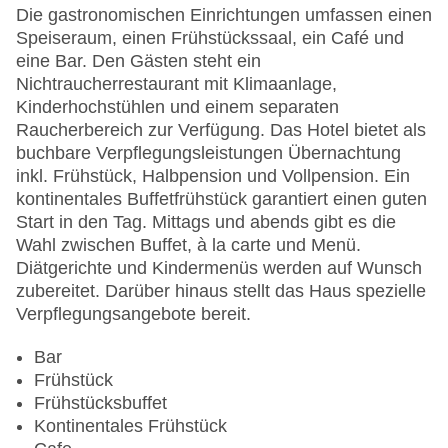
Konferenzraum
Die gastronomischen Einrichtungen umfassen einen
Garage
Speiseraum, einen Frühstückssaal, ein Café und
Garten: ohne Gebühr
eine Bar. Den Gästen steht ein
Hoteleröffnung: 2010
Nichtraucherrestaurant mit Klimaanlage,
Hotelsafe
Kinderhochstühlen und einem separaten
WLAN/WiFi im Hotel
Raucherbereich zur Verfügung. Das Hotel bietet als
Lift
buchbare Verpflegungsleistungen Übernachtung
Minimarkt
inkl. Frühstück, Halbpension und Vollpension. Ein
Anzahl der Konferenzräume: 1
kontinentales Buffetfrühstück garantiert einen guten
Anzahl der Aufzüge: 1
Start in den Tag. Mittags und abends gibt es die
Haustiere: gegen Gebühr
Wahl zwischen Buffet, à la carte und Menü.
Zimmerservice
Diätgerichte und Kindermenüs werden auf Wunsch
Gesamtanzahl der Stockwerke: 11
zubereitet. Darüber hinaus stellt das Haus spezielle
Gesamtanzahl der Zimmer: 231
Verpflegungsangebote bereit.
Pools:Indoor Pool, Outdoor Pool
Zahlungsarten: American Express, Diners Club,
Bar
EC Maestro, Mastercard, Visa
Frühstück
Landeskategorie: 5 Sterne
Frühstücksbuffet
Kontinentales Frühstück