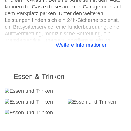
und ein TV-Raum. Bei einer Anreise mit dem Auto
können die Gäste dieses in einer Garage oder auf
dem Parkplatz parken. Unter den weiteren
Leistungen finden sich ein 24h-Sicherheitsdienst,
ein Babysitterservice, eine Kinderbetreuung, eine
Autovermietung, medizinische Betreuung, ein
Transferservice, Übersetzungsdienste, ein 24-
Weitere Informationen
Stunden-Zimmerservice, ein Weckdienst, ein
Wäscheservice, ein Friseur, eine Münzwäscherei
und ein eigener Shuttlebus. Für die Gäste stehen
Fahrradstellplätze bereit, außerdem gibt es einen
Fahrradverleih. Kostenfrei steht Gästen die
Essen & Trinken
Tageszeitung zur Verfügung. Bei Geschäftlichem
hilft das Business-Center gerne weiter und bietet
ein Faxgerät an.
24h Rezeption
Parkplatz
Check-in von: 15:00:00
Check-out bis: 12:00:00