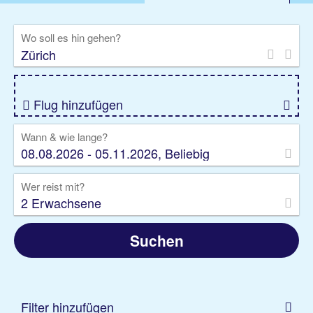
%DEALS
Flug
Ferienwohnung
Mietwagen
Wo soll es hin gehen?
Rundreise
Kreuzfahrt
Ausflüge
Gruppenreise
Camper
Privattransfer
Flug hinzufügen
Wann & wie lange?
08.08.2026 - 05.11.2026, Beliebig
Wer reist mit?
2 Erwachsene
Suchen
Filter hinzufügen