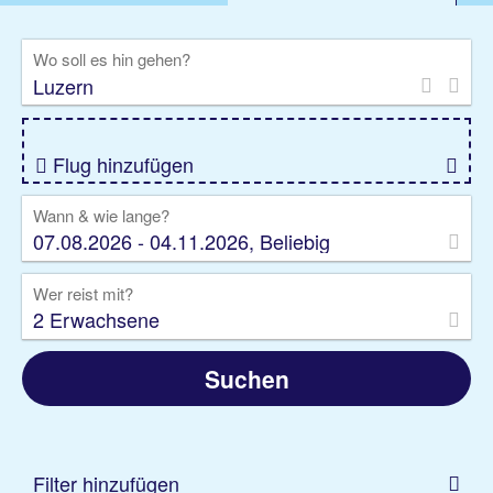
%DEALS
Flug
Ferienwohnung
Mietwagen
Wo soll es hin gehen?
Rundreise
Kreuzfahrt
Ausflüge
Gruppenreise
Camper
Privattransfer
Flug hinzufügen
Wann & wie lange?
07.08.2026 - 04.11.2026, Beliebig
Wer reist mit?
2 Erwachsene
Suchen
Filter hinzufügen