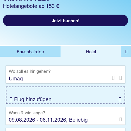
Hotelangebote ab 153 €
Jetzt buchen!
Pauschalreise
Hotel
%DEALS
Flug
Ferienwohnung
Mietwagen
Wo soll es hin gehen?
Rundreise
Kreuzfahrt
Ausflüge
Gruppenreise
Camper
Privattransfer
Flug hinzufügen
Wann & wie lange?
09.08.2026 - 06.11.2026, Beliebig