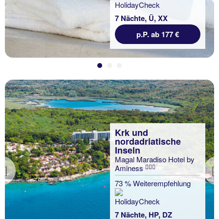
7 Nächte, Ü, XX
p.P. ab 177 €
Krk und
nordadriatische
Inseln
Magal Maradiso Hotel by
Aminess
Previous
73 % Weiterempfehlung
7 Nächte, HP, DZ