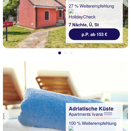
Previous
27 % Weiterempfehlung
7 Nächte, Ü, St
p.P. ab 153 €
Adriatische Küste
Apartments Ivana
Previous
100 % Weiterempfehlung