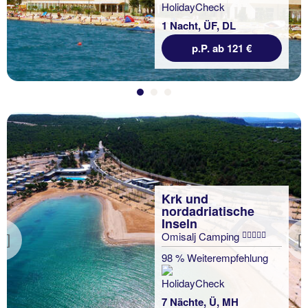
1 Nacht, ÜF, DL
p.P. ab 121 €
Krk und
nordadriatische
Inseln
Omisalj Camping
Previous
98 % Weiterempfehlung
7 Nächte, Ü, MH