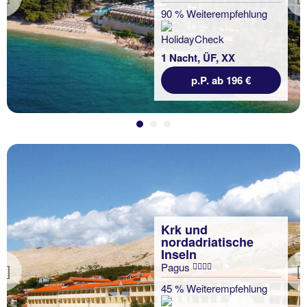
Previous
90 % Weiterempfehlung
1 Nacht, ÜF, XX
p.P. ab 196 €
Krk und
nordadriatische
Inseln
Pagus
Previous
45 % Weiterempfehlung