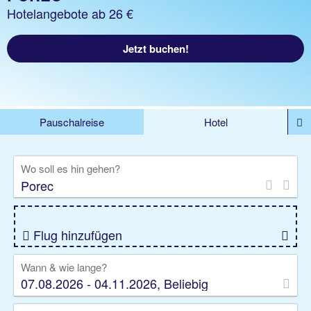
Hotelangebote ab 26 €
Jetzt buchen!
Pauschalreise
Hotel
%DEALS
Flug
Ferienwohnung
Mietwagen
Wo soll es hin gehen?
Rundreise
Kreuzfahrt
Ausflüge
Gruppenreise
Camper
Privattransfer
Flug hinzufügen
Wann & wie lange?
07.08.2026 - 04.11.2026, Beliebig