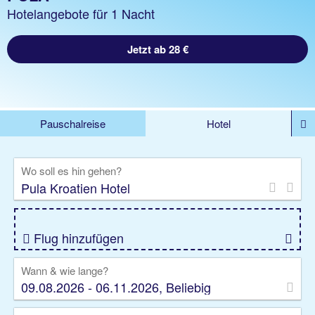
Hotelangebote für 1 Nacht
Jetzt ab 28 €
Pauschalreise
Hotel
%DEALS
Flug
Ferienwohnung
Mietwagen
Wo soll es hin gehen?
Rundreise
Kreuzfahrt
Ausflüge
Gruppenreise
Camper
Privattransfer
Flug hinzufügen
Wann & wie lange?
09.08.2026 - 06.11.2026, Beliebig