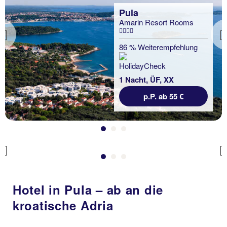
Pula
Amarin Resort Rooms
Pula
Previous
Arena One 99 Glamping
86 % Weiterempfehlung
100 % Weiterempfehlung
1 Nacht, ÜF, XX
p.P. ab 55 €
1 Nacht, Ü, XX
p.P. ab 48 €
Previous
Hotel in Pula – ab an die
kroatische Adria