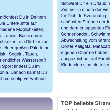
Schwebt Dir ein Urlaub m
Zimmer in einem der viel
für Dich. In Svoronata g
d möchtest Du in Deinem
schönsten Strände der In
Die Unterkünfte auf
und dem entspannten Flair
chiedene Möglichkeiten,
Sonnenbaden, Schwimme
, Tennis, Boccia oder
Abwechslung vom Strandl
chkeiten, die Dir hier zur
Dörfer Kaligata, Metaxat
s einer großen Palette an
eigenen Charme haben. D
ski, Segeln, Tauch,
ausgezeichnet auf Famili
 Unendlicher Wasserspaß
Kinderclub sind ein tolle
m Sport findest Du im
lonia. Danach kannst Du
ch so richtig verwöhnen
TOP beliebte Stran