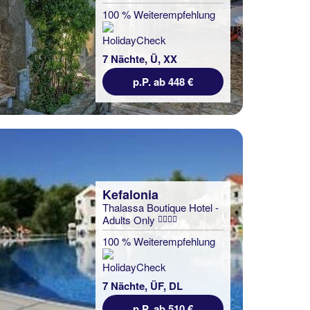
100 % Weiterempfehlung
7 Nächte, Ü, XX
p.P. ab 448 €
Kefalonia
Thalassa Boutique Hotel -
Adults Only
100 % Weiterempfehlung
7 Nächte, ÜF, DL
p.P. ab 510 €