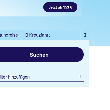
Jetzt ab 153 €
Rundreise
Kreuzfahrt
Kefalonia
Suchen
Celestial Hotel Luxury
Suites and Spa
100 % Weiterempfehlung
ilter hinzufügen
7 Nächte, ÜF, JS
p.P. ab 703 €