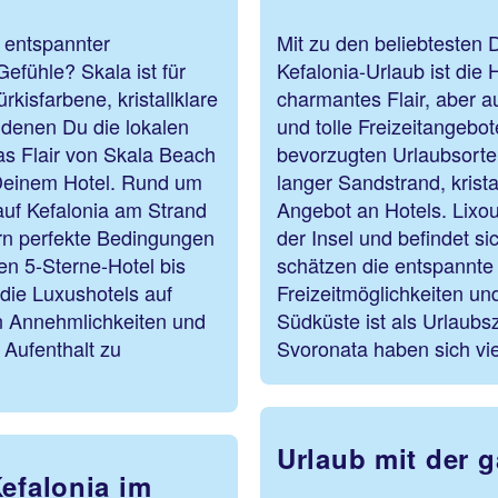
 entspannter
Mit zu den beliebtesten 
Gefühle? Skala ist für
Kefalonia-Urlaub ist die 
kisfarbene, kristallklare
charmantes Flair, aber 
 denen Du die lokalen
und tolle Freizeitangebo
as Flair von Skala Beach
bevorzugten Urlaubsorten
u Deinem Hotel. Rund um
langer Sandstrand, krista
auf Kefalonia am Strand
Angebot an Hotels. Lixour
rn perfekte Bedingungen
der Insel und befindet si
en 5-Sterne-Hotel bis
schätzen die entspannte
die Luxushotels auf
Freizeitmöglichkeiten un
von Annehmlichkeiten und
Südküste ist als Urlaubs
 Aufenthalt zu
Svoronata haben sich vie
Urlaub mit der g
efalonia im