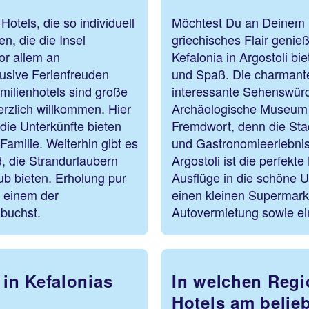
Hotels, die so individuell
Möchtest Du an Deinem R
n, die die Insel
griechisches Flair genie
or allem an
Kefalonia in Argostoli bi
lusive Ferienfreuden
und Spaß. Die charmante
milienhotels sind große
interessante Sehenswürd
rzlich willkommen. Hier
Archäologische Museum v
ie Unterkünfte bieten
Fremdwort, denn die Stadt
amilie. Weiterhin gibt es
und Gastronomieerlebniss
d, die Strandurlaubern
Argostoli ist die perfekt
ub bieten. Erholung pur
Ausflüge in die schöne 
n einem der
einen kleinen Supermark
 buchst.
Autovermietung sowie ei
in Kefalonias
In welchen Regi
Hotels am belie