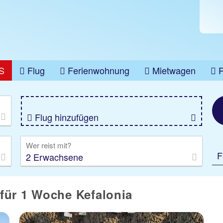
S
Flug
Ferienwohnung
Mietwagen
üge
Gruppenreise
Camper
Privattransfer
Flug hinzufügen
Wer reist mit?
F
2 Erwachsene
für 1 Woche Kefalonia