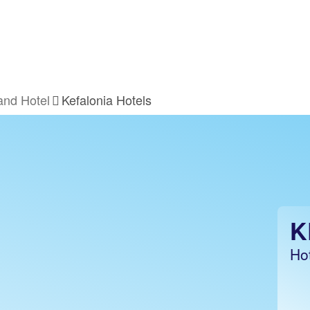
and Hotel
Kefalonia Hotels
K
Ho