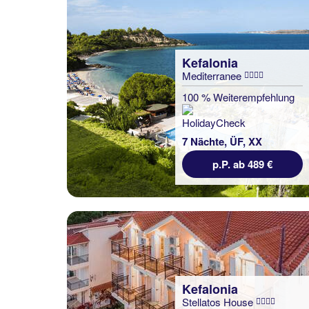
Kefalonia
Mediterranee
100 % Weiterempfehlung
7 Nächte, ÜF, XX
p.P. ab 489 €
Kefalonia
Stellatos House