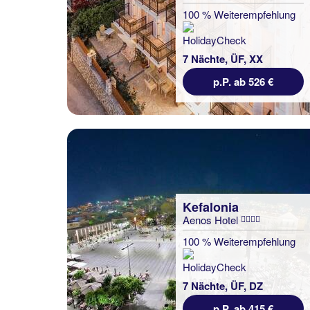
100 % Weiterempfehlung
7 Nächte, ÜF, XX
p.P. ab 526 €
Kefalonia
Aenos Hotel
100 % Weiterempfehlung
7 Nächte, ÜF, DZ
p.P. ab 415 €