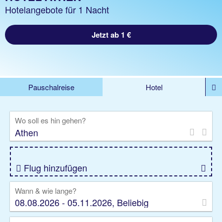
Hotelangebote für 1 Nacht
Jetzt ab 1 €
Pauschalreise
Hotel
%DEALS
Flug
Ferienwohnung
Mietwagen
Wo soll es hin gehen?
Rundreise
Kreuzfahrt
Ausflüge
Gruppenreise
Camper
Privattransfer
Flug hinzufügen
Wann & wie lange?
08.08.2026 - 05.11.2026, Beliebig