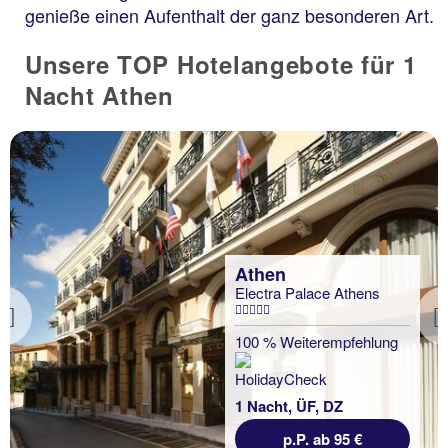
genieße einen Aufenthalt der ganz besonderen Art.
Unsere TOP Hotelangebote für 1
Nacht Athen
Athen
Electra Palace Athens
Previous
100 % Weiterempfehlung
1 Nacht, ÜF, DZ
p.P. ab 95 €