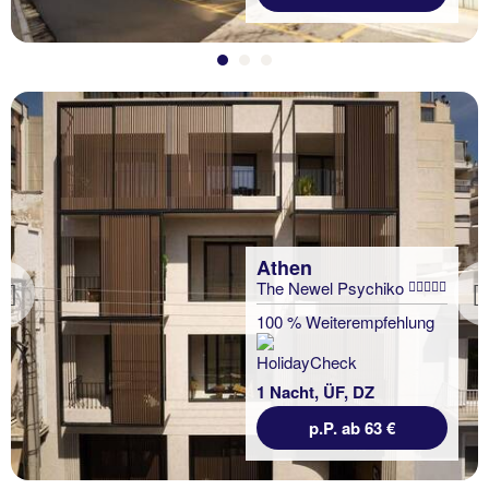
Athen
The Newel Psychiko
Previous
100 % Weiterempfehlung
1 Nacht, ÜF, DZ
p.P. ab 63 €