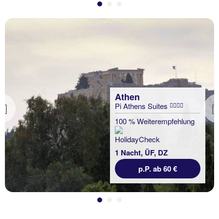
Athen
Pi Athens Suites
Previous
100 % Weiterempfehlung
1 Nacht, ÜF, DZ
p.P. ab 60 €