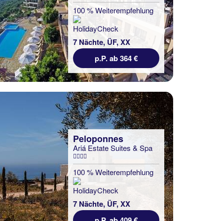
100 % Weiterempfehlung
7 Nächte, ÜF, XX
p.P. ab 364 €
Peloponnes
Ariá Estate Suites & Spa
100 % Weiterempfehlung
7 Nächte, ÜF, XX
p.P. ab 409 €