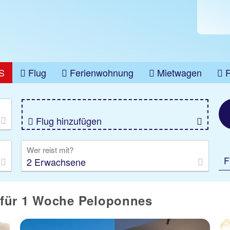
S
Flug
Ferienwohnung
Mietwagen
üge
Gruppenreise
Camper
Privattransfer
Flug hinzufügen
Wer reist mit?
F
2 Erwachsene
 für 1 Woche Peloponnes