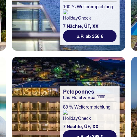
100 % Weiterempfehlung
7 Nächte, ÜF, XX
p.P. ab 356 €
Peloponnes
Las Hotel & Spa
88 % Weiterempfehlung
7 Nächte, ÜF, XX
p.P. ab 398 €