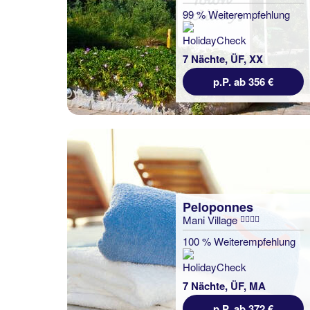
99 % Weiterempfehlung
7 Nächte, ÜF, XX
p.P. ab 356 €
Peloponnes
Mani Village
100 % Weiterempfehlung
7 Nächte, ÜF, MA
p.P. ab 372 €