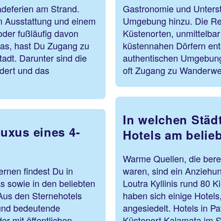
adeferien am Strand.
Gastronomie und Unterst
en Ausstattung und einem
Umgebung hinzu. Die Res
oder fußläufig davon
Küstenorten, unmittelbar
tras, hast Du Zugang zu
küstennahen Dörfern ent
dt. Darunter sind die
authentischen Umgebung.
dert und das
oft Zugang zu Wanderw
In welchen Städ
uxus eines 4-
Hotels am belie
Warme Quellen, die bereit
ernen findest Du in
waren, sind ein Anziehun
s sowie in den beliebten
Loutra Kyllinis rund 80 K
Aus den Sternehotels
haben sich einige Hotel
und bedeutende
angesiedelt. Hotels in 
r mit öffentlichen
Küstenort Kalamata im 