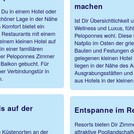
machen
 Du in einem Hotel oder
schöner Lage in der Nähe
Ist Dir Übersichtlichkeit 
Komfort bietet ein
Wellness und Luxus, fühl
d Restaurants mit einem
Peloponnes wohl. Diese l
inem kleinen Hotel auf
Nafplio im Osten der gri
n einer familiären
Bauten und Festungen de
der Peloponnes Zimmer
gelegenen kleinen Hotel
 Balkon gebucht. Für
liegen in der Nähe des 
ner Verbindungstür in
Ausgrabungsstätten und 
n.
aus Hotels in der kleine
s auf der
Entspanne im Re
Resorts bieten Dir Zimme
n Küstenorten an der
attraktive Poollandscha