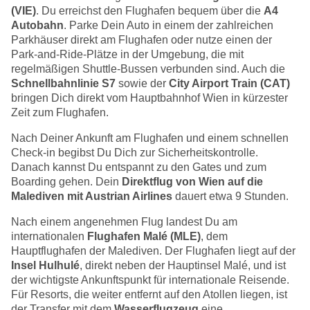
(VIE)
. Du erreichst den Flughafen bequem über die
A4
Autobahn
. Parke Dein Auto in einem der zahlreichen
Parkhäuser direkt am Flughafen oder nutze einen der
Park-and-Ride-Plätze in der Umgebung, die mit
regelmäßigen Shuttle-Bussen verbunden sind. Auch die
Schnellbahnlinie S7
sowie der
City Airport Train (CAT)
bringen Dich direkt vom Hauptbahnhof Wien in kürzester
Zeit zum Flughafen.
Nach Deiner Ankunft am Flughafen und einem schnellen
Check-in begibst Du Dich zur Sicherheitskontrolle.
Danach kannst Du entspannt zu den Gates und zum
Boarding gehen. Dein
Direktflug von Wien auf die
Malediven mit Austrian Airlines
dauert etwa 9 Stunden.
Nach einem angenehmen Flug landest Du am
internationalen
Flughafen Malé (MLE)
, dem
Hauptflughafen der Malediven. Der Flughafen liegt auf der
Insel Hulhulé
, direkt neben der Hauptinsel Malé, und ist
der wichtigste Ankunftspunkt für internationale Reisende.
Für Resorts, die weiter entfernt auf den Atollen liegen, ist
der Transfer mit dem
Wasserflugzeug
eine