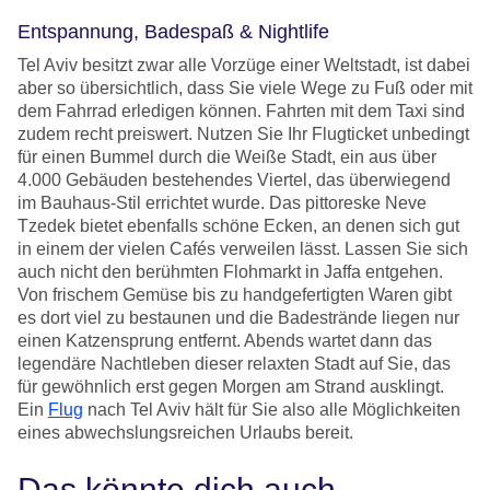
Entspannung, Badespaß & Nightlife
Tel Aviv besitzt zwar alle Vorzüge einer Weltstadt, ist dabei
aber so übersichtlich, dass Sie viele Wege zu Fuß oder mit
dem Fahrrad erledigen können. Fahrten mit dem Taxi sind
zudem recht preiswert. Nutzen Sie Ihr Flugticket unbedingt
für einen Bummel durch die Weiße Stadt, ein aus über
4.000 Gebäuden bestehendes Viertel, das überwiegend
im Bauhaus-Stil errichtet wurde. Das pittoreske Neve
Tzedek bietet ebenfalls schöne Ecken, an denen sich gut
in einem der vielen Cafés verweilen lässt. Lassen Sie sich
auch nicht den berühmten Flohmarkt in Jaffa entgehen.
Von frischem Gemüse bis zu handgefertigten Waren gibt
es dort viel zu bestaunen und die Badestrände liegen nur
einen Katzensprung entfernt. Abends wartet dann das
legendäre Nachtleben dieser relaxten Stadt auf Sie, das
für gewöhnlich erst gegen Morgen am Strand ausklingt.
Ein
Flug
nach Tel Aviv hält für Sie also alle Möglichkeiten
eines abwechslungsreichen Urlaubs bereit.
Das könnte dich auch