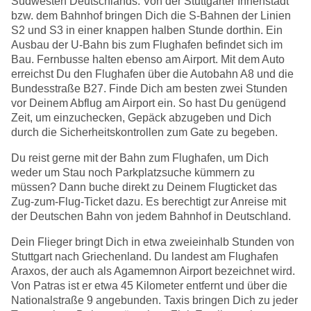
Südwesten Deutschlands. Von der Stuttgarter Innenstadt
bzw. dem Bahnhof bringen Dich die S-Bahnen der Linien
S2 und S3 in einer knappen halben Stunde dorthin. Ein
Ausbau der U-Bahn bis zum Flughafen befindet sich im
Bau. Fernbusse halten ebenso am Airport. Mit dem Auto
erreichst Du den Flughafen über die Autobahn A8 und die
Bundesstraße B27. Finde Dich am besten zwei Stunden
vor Deinem Abflug am Airport ein. So hast Du genügend
Zeit, um einzuchecken, Gepäck abzugeben und Dich
durch die Sicherheitskontrollen zum Gate zu begeben.
Du reist gerne mit der Bahn zum Flughafen, um Dich
weder um Stau noch Parkplatzsuche kümmern zu
müssen? Dann buche direkt zu Deinem Flugticket das
Zug-zum-Flug-Ticket dazu. Es berechtigt zur Anreise mit
der Deutschen Bahn von jedem Bahnhof in Deutschland.
Dein Flieger bringt Dich in etwa zweieinhalb Stunden von
Stuttgart nach Griechenland. Du landest am Flughafen
Araxos, der auch als Agamemnon Airport bezeichnet wird.
Von Patras ist er etwa 45 Kilometer entfernt und über die
Nationalstraße 9 angebunden. Taxis bringen Dich zu jeder