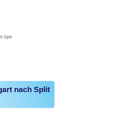
h Split
art nach Split