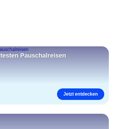
btesten Pauschalreisen
Jetzt entdecken