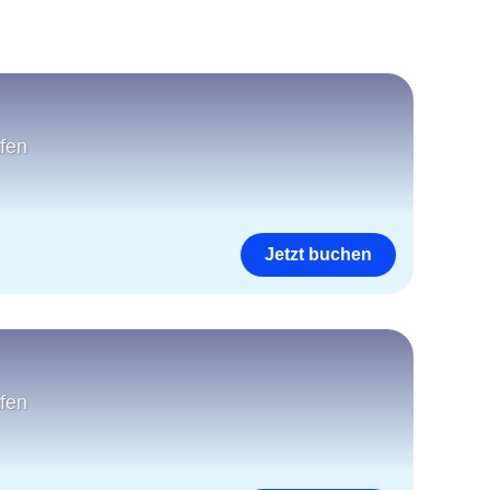
fen
Jetzt buchen
fen