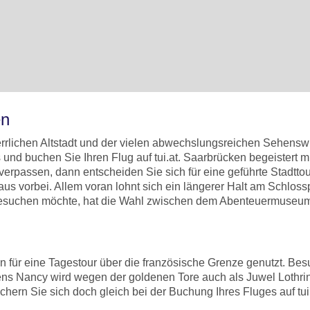
en
rrlichen Altstadt und der vielen abwechslungsreichen Sehenswü
nd buchen Sie Ihren Flug auf tui.at. Saarbrücken begeistert m
passen, dann entscheiden Sie sich für eine geführte Stadttour
s vorbei. Allem voran lohnt sich ein längerer Halt am Schloss
besuchen möchte, hat die Wahl zwischen dem Abenteuermuseu
 für eine Tagestour über die französische Grenze genutzt. Bes
gens Nancy wird wegen der goldenen Tore auch als Juwel Lothr
ichern Sie sich doch gleich bei der Buchung Ihres Fluges auf tu