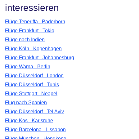
interessieren
Flüge Teneriffa - Paderborn
Flüge Frankfurt - Tokio
Flüge nach Indien
Flüge Köln - Kopenhagen
Flüge Frankfurt - Johannesburg
Flüge Warna - Berlin
Flüge Düsseldorf - London
Flüge Düsseldorf - Tunis
Flüge Stuttgart - Neapel
Flug nach Spanien
Flüge Düsseldorf - Tel Aviv
Flüge Kos - Karlsruhe
Flüge Barcelona - Lissabon
Flüge München - Hongkong