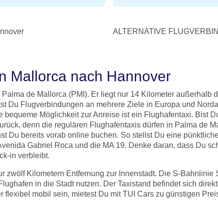
nnover
ALTERNATIVE FLUGVERBI
n Mallorca nach Hannover
Palma de Mallorca (PMI). Er liegt nur 14 Kilometer außerhalb 
ältst Du Flugverbindungen an mehrere Ziele in Europa und Norda
bequeme Möglichkeit zur Anreise ist ein Flughafentaxi. Bist Du
rück, denn die regulären Flughafentaxis dürfen in Palma de Ma
t Du bereits vorab online buchen. So stellst Du eine pünktliche
e Avenida Gabriel Roca und die MA 19. Denke daran, dass Du sc
ck-in verbleibt.
ur zwölf Kilometern Entfernung zur Innenstadt. Die S-Bahnlinie
Flughafen in die Stadt nutzen. Der Taxistand befindet sich dire
flexibel mobil sein, mietest Du mit TUI Cars zu günstigen Pre