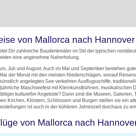
greise von Mallorca nach Hannover
et Dir zahlreiche Baudenkmäler im Stil der typischen norddeu
bieten eine angenehme Naherholung.
ni, Juli und August. Auch im Mai und September bestehen gut
er Mai der Monat mit den meisten Niederschlägen, worauf Reise
künstlich angelegten See verkehren Ausflugsschiffe, traditione
lljährliche Maschseefest mit Kleinkunstbühnen, musikalische
fältiger kultureller Angebote? Dann sind die Museen, Galerie
en Kirchen, Klöstern, Schlössern und Burgen stellen sie ein at
usstellungen ist auch in der kühleren Jahreszeit durchaus zu e
 Flüge von Mallorca nach Hannove