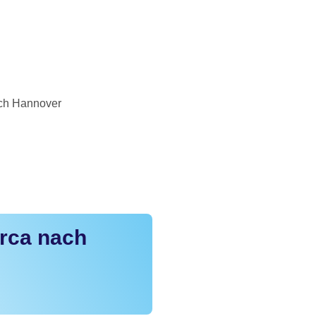
ach Hannover
orca nach