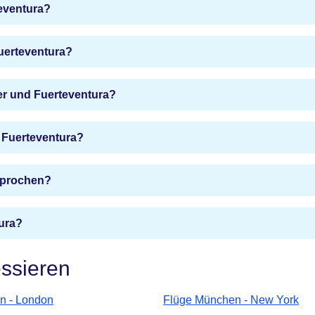
eventura?
uerteventura?
er und Fuerteventura?
 Fuerteventura?
sprochen?
tura?
essieren
n - London
Flüge München - New York