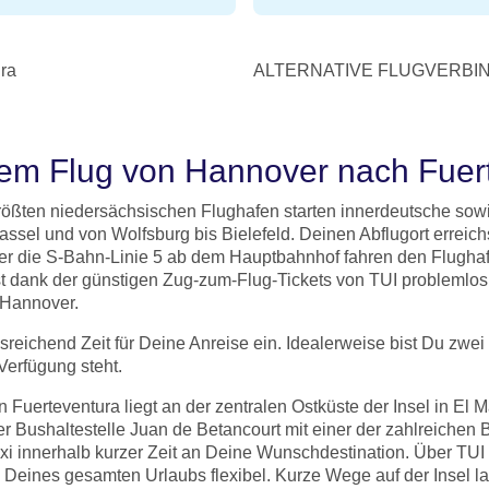
ra
ALTERNATIVE FLUGVERBIN
nem Flug von Hannover nach Fuer
ten niedersächsischen Flughafen starten innerdeutsche sowie 
ssel und von Wolfsburg bis Bielefeld. Deinen Abflugort erreich
r die S-Bahn-Linie 5 ab dem Hauptbahnhof fahren den Flughafe
t dank der günstigen Zug-zum-Flug-Tickets von TUI problemlos m
 Hannover.
eichend Zeit für Deine Anreise ein. Idealerweise bist Du zwei 
Verfügung steht.
 Fuerteventura liegt an der zentralen Ostküste der Insel in El M
r Bushaltestelle Juan de Betancourt mit einer der zahlreichen B
axi innerhalb kurzer Zeit an Deine Wunschdestination. Über TUI
Deines gesamten Urlaubs flexibel. Kurze Wege auf der Insel la