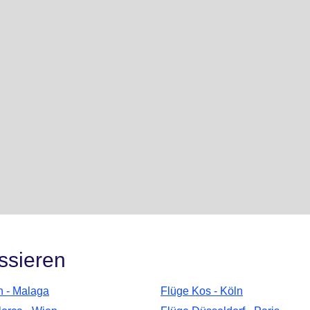
ssieren
n - Malaga
Flüge Kos - Köln