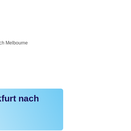
ach Melbourne
furt nach