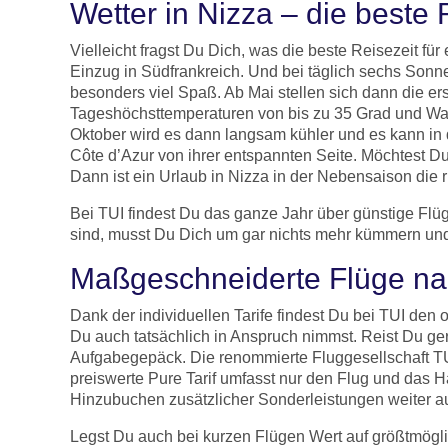
Wetter in Nizza – die beste 
Vielleicht fragst Du Dich, was die beste Reisezeit fü
Einzug in Südfrankreich. Und bei täglich sechs S
besonders viel Spaß. Ab Mai stellen sich dann die er
Tageshöchsttemperaturen von bis zu 35 Grad und Wa
Oktober wird es dann langsam kühler und es kann in
Côte d’Azur von ihrer entspannten Seite. Möchtest 
Dann ist ein Urlaub in Nizza in der Nebensaison die r
Bei TUI findest Du das ganze Jahr über günstige Flü
sind, musst Du Dich um gar nichts mehr kümmern und
Maßgeschneiderte Flüge nac
Dank der individuellen Tarife findest Du bei TUI den 
Du auch tatsächlich in Anspruch nimmst. Reist Du ger
Aufgabegepäck. Die renommierte Fluggesellschaft TUIf
preiswerte Pure Tarif umfasst nur den Flug und das Ha
Hinzubuchen zusätzlicher Sonderleistungen weiter a
Legst Du auch bei kurzen Flügen Wert auf größtmögl