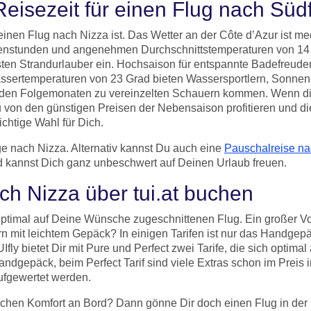
Reisezeit für einen Flug nach Süd
r einen Flug nach Nizza ist. Das Wetter an der Côte d’Azur ist m
onnenstunden und angenehmen Durchschnittstemperaturen von 
sten Strandurlauber ein. Hochsaison für entspannte Badefreuden
ssertemperaturen von 23 Grad bieten Wassersportlern, Sonne
 den Folgemonaten zu vereinzelten Schauern kommen. Wenn die 
Du von den günstigen Preisen der Nebensaison profitieren und 
ichtige Wahl für Dich.
ge nach Nizza. Alternativ kannst Du auch eine
Pauschalreise n
 kannst Dich ganz unbeschwert auf Deinen Urlaub freuen.
h Nizza über tui.at buchen
optimal auf Deine Wünsche zugeschnittenen Flug. Ein großer Vort
n mit leichtem Gepäck? In einigen Tarifen ist nur das Handgepä
ly bietet Dir mit Pure und Perfect zwei Tarife, die sich optim
ndgepäck, beim Perfect Tarif sind viele Extras schon im Preis 
ufgewertet werden.
ichen Komfort an Bord? Dann gönne Dir doch einen Flug in der 