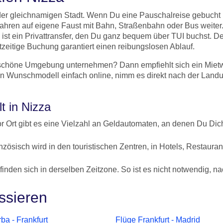
 der gleichnamigen Stadt. Wenn Du eine Pauschalreise gebucht 
fahren auf eigene Faust mit Bahn, Straßenbahn oder Bus weiter
is ist ein Privattransfer, den Du ganz bequem über TUI buchst. 
tzeitige Buchung garantiert einen reibungslosen Ablauf.
e schöne Umgebung unternehmen? Dann empfiehlt sich ein Miet
in Wunschmodell einfach online, nimm es direkt nach der Lan
t in Nizza
or Ort gibt es eine Vielzahl an Geldautomaten, an denen Du Di
zösisch wird in den touristischen Zentren, in Hotels, Restaura
nden sich in derselben Zeitzone. So ist es nicht notwendig, n
ssieren
ba - Frankfurt
Flüge Frankfurt - Madrid