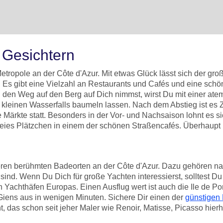
n Gesichtern
tropole an der Côte d'Azur. Mit etwas Glück lässt sich der gr
. Es gibt eine Vielzahl an Restaurants und Cafés und eine s
den Weg auf den Berg auf Dich nimmst, wirst Du mit einer atem
inen Wasserfalls baumeln lassen. Nach dem Abstieg ist es Zeit,
e Märkte statt. Besonders in der Vor- und Nachsaison lohnt es 
 freies Plätzchen in einem der schönen Straßencafés. Überhaupt 
eiteren berühmten Badeorten an der Côte d'Azur. Dazu gehören 
nd. Wenn Du Dich für große Yachten interessierst, solltest Du 
 Yachthäfen Europas. Einen Ausflug wert ist auch die Ile de Porq
 Giens aus in wenigen Minuten. Sichere Dir einen der
günstigen
 das schon seit jeher Maler wie Renoir, Matisse, Picasso hierhe