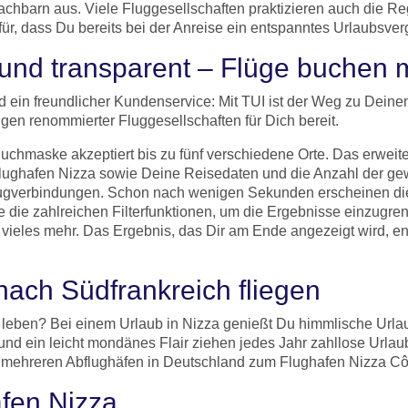
chbarn aus. Viele Fluggesellschaften praktizieren auch die Reg
für, dass Du bereits bei der Anreise ein entspanntes Urlaubsve
 und transparent – Flüge buchen m
nd ein freundlicher Kundenservice: Mit TUI ist der Weg zu Dei
gen renommierter Fluggesellschaften für Dich bereit.
uchmaske akzeptiert bis zu fünf verschiedene Orte. Das erweit
lughafen Nizza sowie Deine Reisedaten und die Anzahl der gewü
Flugverbindungen. Schon nach wenigen Sekunden erscheinen di
ze die zahlreichen Filterfunktionen, um die Ergebnisse einzugre
nd vieles mehr. Das Ergebnis, das Dir am Ende angezeigt wird
 nach Südfrankreich fliegen
 leben? Bei einem Urlaub in Nizza genießt Du himmlische Url
d ein leicht mondänes Flair ziehen jedes Jahr zahllose Urlaub
n mehreren Abflughäfen in Deutschland zum Flughafen Nizza Cô
fen Nizza