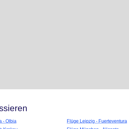
ssieren
a - Olbia
Flüge Leipzig - Fuerteventura