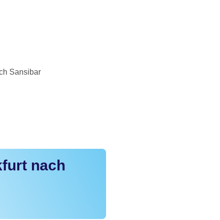
ach Sansibar
furt nach