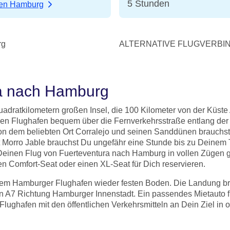
5 Stunden
fen Hamburg
rg
ALTERNATIVE FLUGVERBI
ra nach Hamburg
adratkilometern großen Insel, die 100 Kilometer von der Küste A
 den Flughafen bequem über die Fernverkehrsstraße entlang der 
. Von dem beliebten Ort Corralejo und seinen Sanddünen brauch
t Morro Jable brauchst Du ungefähr eine Stunde bis zu Deinem 
Deinen Flug von Fuerteventura nach Hamburg in vollen Zügen ge
nen Comfort-Seat oder einen XL-Seat für Dich reservieren.
dem Hamburger Flughafen wieder festen Boden. Die Landung brin
n A7 Richtung Hamburger Innenstadt. Ein passendes Mietauto f
lughafen mit den öffentlichen Verkehrsmitteln an Dein Ziel in