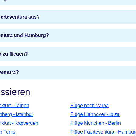
uerteventura aus?
ventura und Hamburg?
 zu fliegen?
ventura?
essieren
kfurt - Taipeh
Flüge nach Varna
berg - Istanbul
Flüge Hannover - Ibiza
nkfurt - Kapverden
Flüge München - Berlin
h Tunis
Flüge Fuerteventura - Hambur