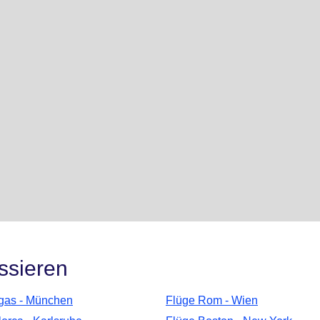
ssieren
gas - München
Flüge Rom - Wien