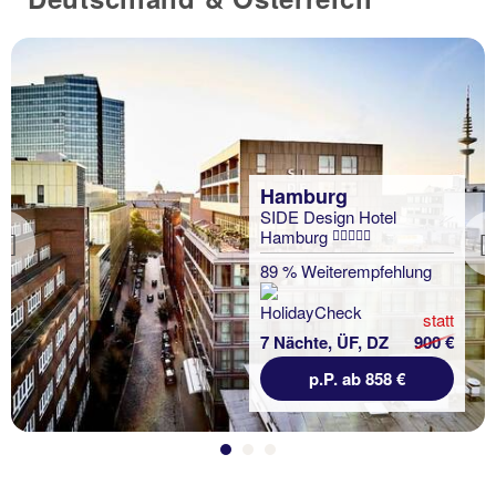
Hamburg
SIDE Design Hotel
Hamburg
Previous
89 % Weiterempfehlung
statt
7 Nächte, ÜF, DZ
900 €
p.P. ab 858 €