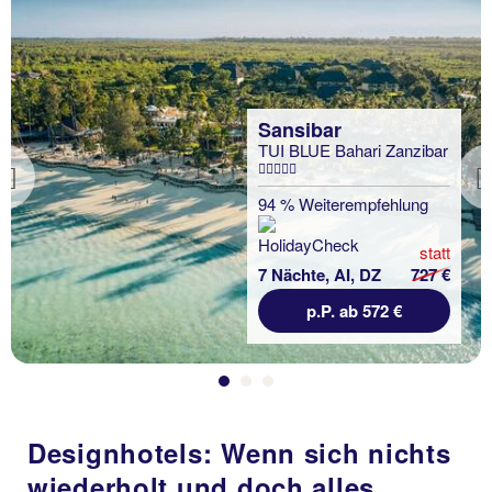
Sansibar
TUI BLUE Bahari Zanzibar
Previous
94 % Weiterempfehlung
statt
7 Nächte, AI, DZ
727 €
p.P. ab 572 €
Designhotels: Wenn sich nichts
wiederholt und doch alles