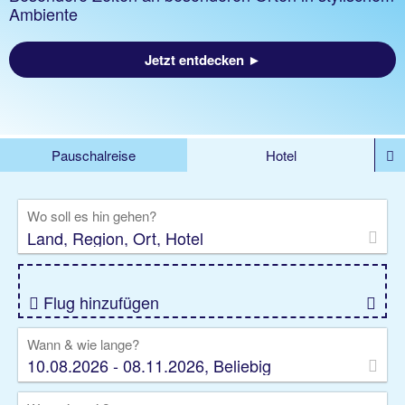
Ambiente
Jetzt entdecken ►
Pauschalreise
Hotel
%DEALS
Flug
Ferienwohnung
Mietwagen
Wo soll es hin gehen?
Rundreise
Kreuzfahrt
Ausflüge
Gruppenreise
Camper
Privattransfer
Flug hinzufügen
Wann & wie lange?
10.08.2026 - 08.11.2026, Beliebig