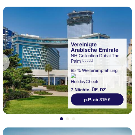
Vereinigte
Arabische Emirate
NH Collection Dubai The
Palm
Previous
85 % Weiterempfehlung
7 Nächte, ÜF, DZ
p.P. ab 319 €