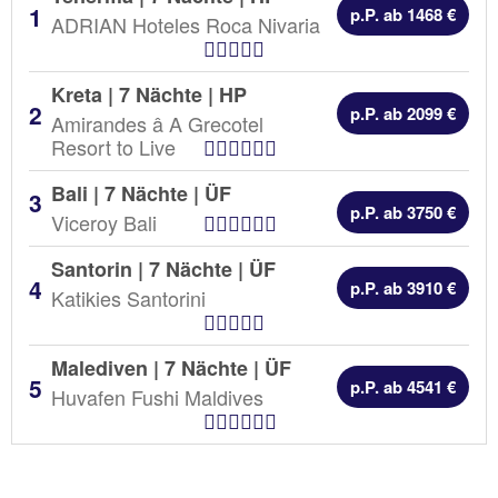
p.P. ab 1468 €
ADRIAN Hoteles Roca Nivaria
Hotel Kategorien
Kreta | 7 Nächte |
HP
p.P. ab 2099 €
Amirandes â A Grecotel
Hotel Kategorien
Resort to Live
Bali | 7 Nächte |
ÜF
p.P. ab 3750 €
Hotel Kategorien
Viceroy Bali
Santorin | 7 Nächte |
ÜF
p.P. ab 3910 €
Katikies Santorini
Hotel Kategorien
Malediven | 7 Nächte |
ÜF
p.P. ab 4541 €
Huvafen Fushi Maldives
Hotel Kategorien