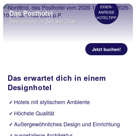
EIGEN-
Das Posthotel
ANREISE
HOTELTIPP
Designhotel in Zell am Ziller
Jetzt buchen!
Das erwartet dich in einem
Designhotel
Hotels mit stylischem Ambiente
✓
Höchste Qualität
✓
Außergewöhnliches Design und Einrichtung
✓
ausgefallene Architektur
✓