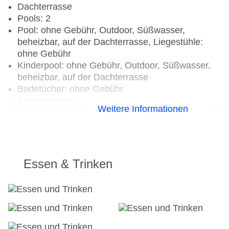
Dachterrasse
Pools: 2
Pool: ohne Gebühr, Outdoor, Süßwasser,
beheizbar, auf der Dachterrasse, Liegestühle:
ohne Gebühr
Kinderpool: ohne Gebühr, Outdoor, Süßwasser,
beheizbar, auf der Dachterrasse
Badetücher: ohne Gebühr
Souvenirshop
Weitere Informationen
Internet: WLAN/WiFi, im gesamten Hotel
(Anlage): ohne Gebühr
Wäscheservice: gegen Gebühr
Concierge Service, Gepäckservice
Zahlungsarten: TUI Card / VISA, MasterCard,
Essen & Trinken
American Express, Diners, EC Karte/Maestro, die
Hinterlegung einer Kreditkarte beim Check In ist
Pflicht
Haustiere nicht erlaubt
Parkmöglichkeiten: Parkplatz (nach