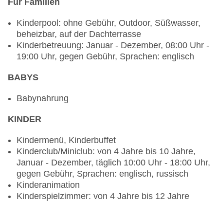
Für Familien
Babynahrung: gegen Gebühr, glutenfreie
Gerichte: gegen Gebühr, Anfrage notwendig,
Kinderpool: ohne Gebühr, Outdoor, Süßwasser,
Kinderbuffet: gegen Gebühr, Kindermenü: gegen
beheizbar, auf der Dachterrasse
Gebühr, koschere Gerichte: gegen Gebühr,
Kinderbetreuung: Januar - Dezember, 08:00 Uhr -
Anfrage notwendig, lactosefreie Gerichte: gegen
19:00 Uhr, gegen Gebühr, Sprachen: englisch
Gebühr, Anfrage notwendig, leichte Gerichte:
gegen Gebühr, Anfrage notwendig, vegetarische
BABYS
Gerichte: gegen Gebühr, Anfrage notwendig,
Buffet, Dinearound, gegen Gebühr, 06:30 Uhr -
Babynahrung
22:30 Uhr, klimatisierbar, mit Terrasse,
KINDER
Raucherbereich, angemessene Kleidung
erwünscht
Kindermenü, Kinderbuffet
Restaurant „Revo Cafe“: Küche: international,
Kinderclub/Miniclub: von 4 Jahre bis 10 Jahre,
Babynahrung: gegen Gebühr, glutenfreie
Januar - Dezember, täglich 10:00 Uhr - 18:00 Uhr,
Gerichte: gegen Gebühr, Kinderbuffet: gegen
gegen Gebühr, Sprachen: englisch, russisch
Gebühr, Kindermenü: gegen Gebühr, koschere
Kinderanimation
Gerichte: gegen Gebühr, lactosefreie Gerichte:
Kinderspielzimmer: von 4 Jahre bis 12 Jahre
gegen Gebühr, leichte Gerichte: gegen Gebühr,
vegetarische Gerichte: gegen Gebühr, Buffet, à la