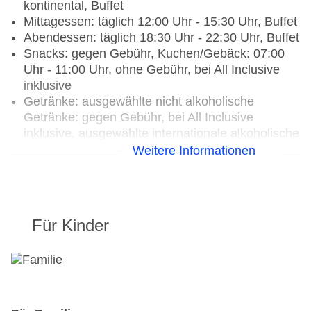
kontinental, Buffet
Mittagessen: täglich 12:00 Uhr - 15:30 Uhr, Buffet
Abendessen: täglich 18:30 Uhr - 22:30 Uhr, Buffet
Snacks: gegen Gebühr, Kuchen/Gebäck: 07:00
Uhr - 11:00 Uhr, ohne Gebühr, bei All Inclusive
inklusive
Getränke: ausgewählte nicht alkoholische
Getränke: gegen Gebühr, bei All Inclusive
inklusive, ausgewählte internationale alkoholische
Getränke: gegen Gebühr, bei All Inclusive
Weitere Informationen
inklusive, Kaffee/Tee am Nachmittag: gegen
Gebühr, bei All Inclusive inklusive
Weihnachtsspecial: Menü, Wein/Bier/Softdrinks,
Unterhaltungsprogramm, Silvesterspecial: Buffet,
Für Kinder
Wein/Bier/Softdrinks, Sekt, Champagner,
Unterhaltungsprogramm, (Live-) Musik und Tanz,
Hauseigenes Feuerwerk
Restaurants: 3
Hauptrestaurant „Maiora“: Küche: international,