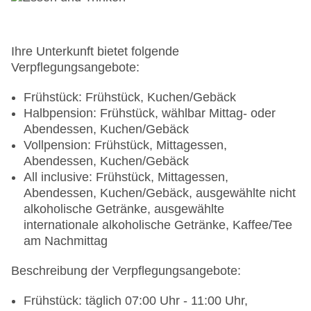
Verfügbarkeit), bewacht: ohne Gebühr, Anfrage &
Reservierung nicht notwendig, unbewacht: ohne
Gebühr, Anfrage & Reservierung nicht notwendig,
Stellplätze, überdacht: ohne Gebühr, Anfrage &
Ihre Unterkunft bietet folgende
Reservierung nicht notwendig, nicht überdacht:
Verpflegungsangebote:
ohne Gebühr, Anfrage & Reservierung nicht
notwendig, im Parkhaus: ohne Gebühr, Anfrage &
Frühstück: Frühstück, Kuchen/Gebäck
Reservierung nicht notwendig, Valet Parking:
Halbpension: Frühstück, wählbar Mittag- oder
ohne Gebühr
Abendessen, Kuchen/Gebäck
Tagungseinrichtungen: Konferenzräume: 5,
Vollpension: Frühstück, Mittagessen,
klimatisierte Tagungsräume, Tageslicht,
Abendessen, Kuchen/Gebäck
Tagungsequipment: gegen Gebühr, Coffee
All inclusive: Frühstück, Mittagessen,
Breaks: gegen Gebühr
Abendessen, Kuchen/Gebäck, ausgewählte nicht
Größe des Hotels/Anlage: 17697 qkm
alkoholische Getränke, ausgewählte
Gebäudeanzahl: 1, Etagen: 14, Zimmer: 526
internationale alkoholische Getränke, Kaffee/Tee
Landeskategorie: 4 Sterne
am Nachmittag
Beschreibung der Verpflegungsangebote:
Frühstück: täglich 07:00 Uhr - 11:00 Uhr,