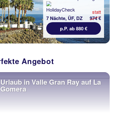
statt
7 Nächte, ÜF, DZ
974 €
p.P. ab 880 €
rfekte Angebot
Urlaub in Valle Gran Ray auf La
Gomera