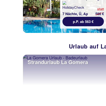
statt
7 Nächte, Ü, Ap
586 €
p.P. ab 563 €
Urlaub auf L
Strandurlaub La Gomera