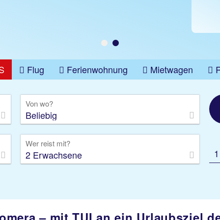
 €
S
Flug
Ferienwohnung
Mietwagen
üge
Gruppenreise
Camper
Privattransfer
Von wo?
Beliebig
Wer reist mit?
1
2 Erwachsene
omera – mit TUI an ein Urlaubsziel d