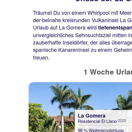
Träumst Du von einem Whirlpool mit Mee
der beinahe kreisrunden Vulkaninsel La G
Urlaub auf La Gomera wird
tiefenentspan
unvergleichliches Sehnsuchtsziel mitten i
zauberhafte Inseldörfer, der alles überr
spanische Kanareninsel zu einem Geheimti
freuen.
1 Woche Urla
La Gomera
Residencial El Llano
96 % Weiterempfehlung