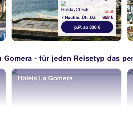
statt
7 Nächte, ÜF, DZ
953 €
p.P. ab 836 €
a Gomera - für jeden Reisetyp das pe
Hotels La Gomera