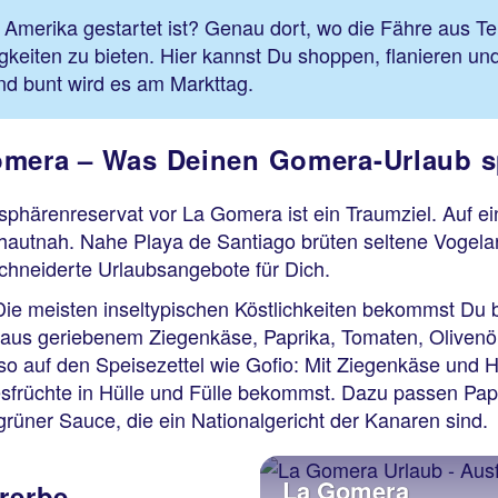
erika gestartet ist? Genau dort, wo die Fähre aus Tener
gkeiten zu bieten. Hier kannst Du shoppen, flanieren un
und bunt wird es am Markttag.
omera – Was Deinen Gomera-Urlaub 
sphärenreservat vor La Gomera ist ein Traumziel. Auf e
 hautnah. Nahe Playa de Santiago brüten seltene Vogel
chneiderte Urlaubsangebote für Dich.
ie meisten inseltypischen Köstlichkeiten bekommst Du 
 aus geriebenem Ziegenkäse, Paprika, Tomaten, Olivenö
auf den Speisezettel wie Gofio: Mit Ziegenkäse und Ho
sfrüchte in Hülle und Fülle bekommst. Dazu passen Pa
 grüner Sauce, die ein Nationalgericht der Kanaren sind.
La Gomera
rerbe