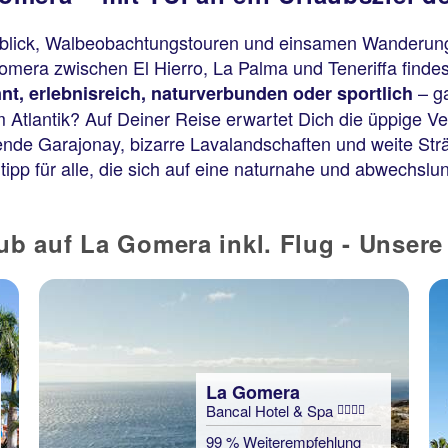
rblick, Walbeobachtungstouren und einsamen Wanderun
omera zwischen El Hierro, La Palma und Teneriffa finde
– ga
nt, erlebnisreich, naturverbunden oder sportlich
m Atlantik? Auf Deiner Reise erwartet Dich die üppige Ve
agende Garajonay, bizarre Lavalandschaften und weite S
pp für alle, die sich auf eine naturnahe und abwechslu
ub auf La Gomera inkl. Flug - Unser
La Gomera
Bancal Hotel & Spa
99 % Weiterempfehlung