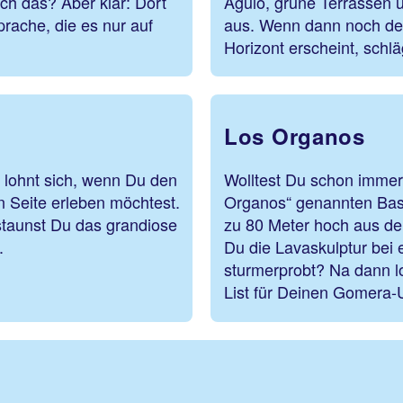
ch das? Aber klar: Dort
Agulo, grüne Terrassen un
sprache, die es nur auf
aus. Wenn dann noch der
Horizont erscheint, schl
Los Organos
 lohnt sich, wenn Du den
Wolltest Du schon immer
n Seite erleben möchtest.
Organos“ genannten Basa
taunst Du das grandiose
zu 80 Meter hoch aus de
erer Entfernung.
Du die Lavaskulptur bei 
sturmerprobt? Na dann lo
List für Deinen Gomera-