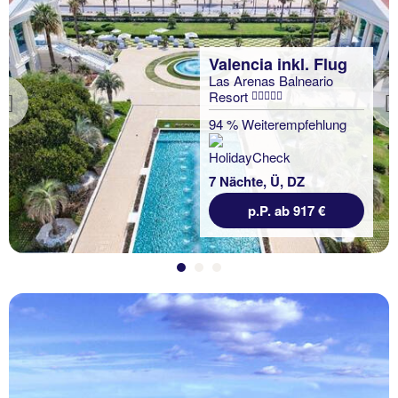
Valencia inkl. Flug
Las Arenas Balneario
Resort
Previous
94 % Weiterempfehlung
7 Nächte, Ü, DZ
p.P. ab 917 €