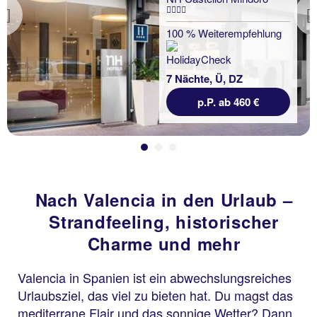
Previous
100 % Weiterempfehlung
7 Nächte, Ü, DZ
p.P. ab 460 €
Nach Valencia in den Urlaub –
Strandfeeling, historischer
Charme und mehr
Valencia in Spanien ist ein abwechslungsreiches
Urlaubsziel, das viel zu bieten hat. Du magst das
mediterrane Flair und das sonnige Wetter? Dann