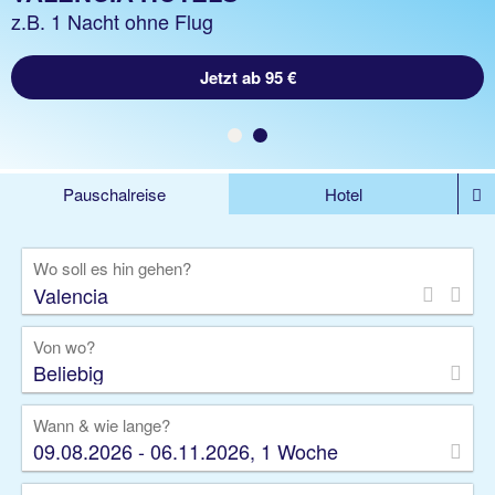
z.B. 1 Woche Hotel inkl. Flug
z.B. 1 Nacht ohne Flug
Jetzt ab 917 €
Jetzt ab 95 €
Pauschalreise
Hotel
%DEALS
Flug
Ferienwohnung
Mietwagen
Wo soll es hin gehen?
Rundreise
Kreuzfahrt
Ausflüge
Gruppenreise
Camper
Privattransfer
Von wo?
Beliebig
Wann & wie lange?
09.08.2026 - 06.11.2026, 1 Woche