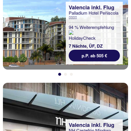
Valencia inkl. Flug
Palladium Hotel Peñiscola
Previous
94 % Weiterempfehlung
7 Nächte, ÜF, DZ
p.P. ab 505 €
Valencia inkl. Flug
NH Castellón Mindoro