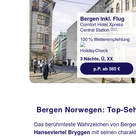
Bergen inkl. Flug
Comfort Hotel Xpress
Central Station
100 % Weiterempfehlung
3 Nächte, Ü, XX
p.P. ab 565 €
Bergen Norwegen: Top-Se
Das berühmteste Wahrzeichen von Bergen
mit seinen charakt
Hanseviertel
Bryggen