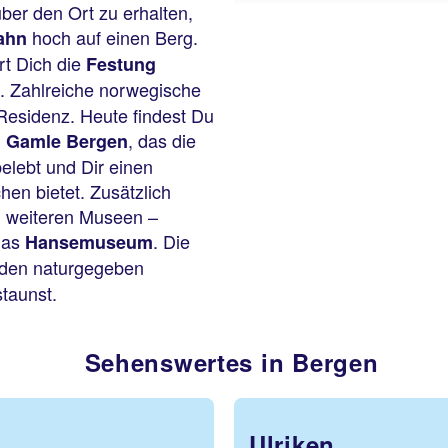
ber den Ort zu erhalten,
hoch auf einen Berg.
ahn
rt Dich die
Festung
. Zahlreiche norwegische
 Residenz. Heute findest Du
, das die
m Gamle Bergen
elebt und Dir einen
en bietet. Zusätzlich
n weiteren Museen –
das
. Die
Hansemuseum
u den naturgegeben
staunst.
Sehenswertes in Bergen
Ulriken