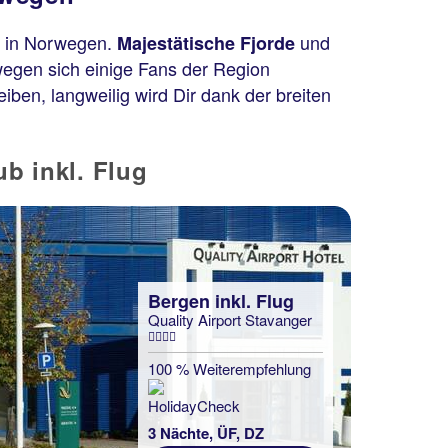
in Norwegen.
und
n
Majestätische Fjorde
wegen sich einige Fans der Region
iben, langweilig wird Dir dank der breiten
b inkl. Flug
Bergen inkl. Flug
Quality Airport Stavanger
Bergen inkl. Flug
Hotel Verdandi Oslo
100 % Weiterempfehlung
80 % Weiterempfehlung
3 Nächte, ÜF, DZ