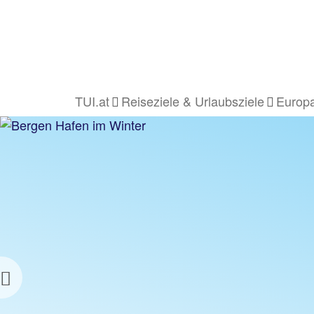
TUI.at
Reiseziele & Urlaubsziele
Europa
Previous