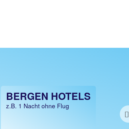
BERGEN URLAUB
BERGEN HOTELS
z.B. 3 Nächte Hotel inkl. Flug
z.B. 1 Nacht ohne Flug