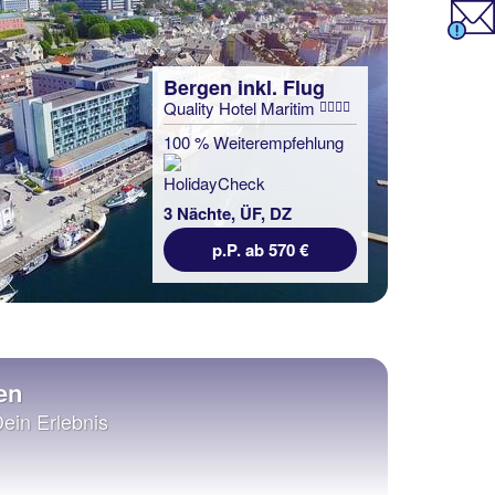
Bergen inkl. Flug
Quality Hotel Maritim
100 % Weiterempfehlung
3 Nächte, ÜF, DZ
p.P. ab 570 €
en
Dein Erlebnis