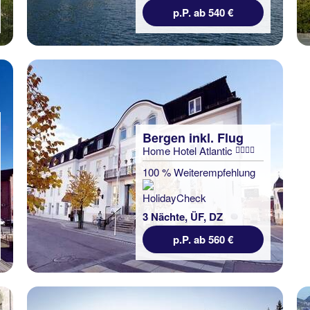
p.P. ab 540 €
Bergen inkl. Flug
Home Hotel Atlantic
100 % Weiterempfehlung
3 Nächte, ÜF, DZ
p.P. ab 560 €