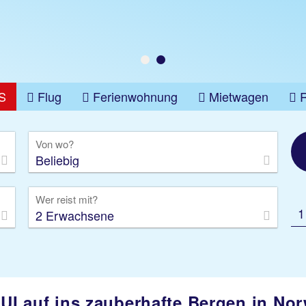
S
Flug
Ferienwohnung
Mietwagen
üge
Gruppenreise
Camper
Privattransfer
Von wo?
Beliebig
Wer reist mit?
1
2 Erwachsene
TUI auf ins zauberhafte Bergen in No