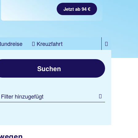
Jetzt ab 557 €
Jetzt ab 94 €
Rundreise
Kreuzfahrt
Suchen
 Filter hinzugefügt
rwegen