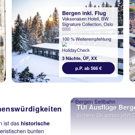
Bergen inkl. Flug
Voksenasen Hotell, BW
Signature Collection, Oslo
100 % Weiterempfehlung
3 Nächte, ÜF, XX
p.P. ab 566 €
TUI Ausflüge Berg
henswürdigkeiten
Sichere Dir schon jetzt 
 ist das
historische
eristischen bunten