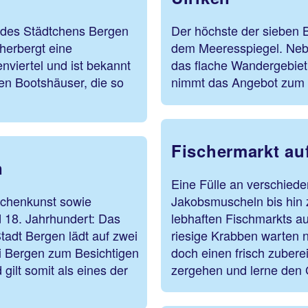
 des Städtchens Bergen
Der höchste der sieben 
herbergt eine
dem Meeresspiegel. Nebe
enviertel und ist bekannt
das flache Wandergebiet
ten Bootshäuser, die so
nimmt das Angebot zum P
Fischermarkt au
n
Eine Fülle an verschied
irchenkunst sowie
Jakobsmuscheln bis hin 
 18. Jahrhundert: Das
lebhaften Fischmarkts a
tadt Bergen lädt auf zwei
riesige Krabben warten n
i Bergen zum Besichtigen
doch einen frisch zubere
gilt somit als eines der
zergehen und lerne de