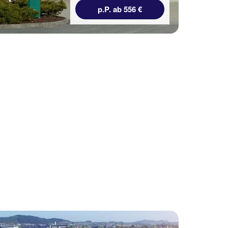
3 Nächte, Ü, XX
p.P. ab 556 €
p.P. ab 561 €